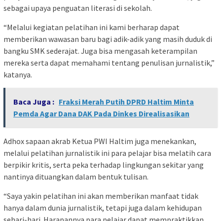
sebagai upaya penguatan literasi di sekolah.
“Melalui kegiatan pelatihan ini kami berharap dapat
memberikan wawasan baru bagi adik-adik yang masih duduk di
bangku SMK sederajat. Juga bisa mengasah keterampilan
mereka serta dapat memahami tentang penulisan jurnalistik,”
katanya.
Baca Juga :
Fraksi Merah Putih DPRD Haltim Minta
Pemda Agar Dana DAK Pada Dinkes Direalisasikan
Adhox sapaan akrab Ketua PWI Haltim juga menekankan,
melalui pelatihan jurnalistik ini para pelajar bisa melatih cara
berpikir kritis, serta peka terhadap lingkungan sekitar yang
nantinya dituangkan dalam bentuk tulisan.
“Saya yakin pelatihan ini akan memberikan manfaat tidak
hanya dalam dunia jurnalistik, tetapi juga dalam kehidupan
sehari-hari. Harapannya para pelajar dapat mempraktikkan