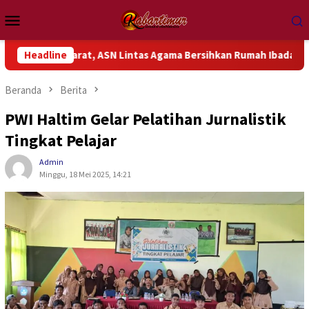
Loncat
Menu
ke
Mobile
konten
pua Barat, ASN Lintas Agama Bersihkan Rumah Ibadah
Headline
P
Beranda
Berita
PWI Haltim Gelar Pelatihan Jurnalistik
Tingkat Pelajar
Admin
Minggu, 18 Mei 2025, 14:21