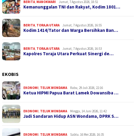
BERITA
,
MANOKWARI
Jumat, 7 Agustus 2026, 18:51
Kemanunggalan TNI dan Rakyat, Kodim 1801…
BERITA
,
TORAJA UTARA
Jumat, 7 Agustus 2026, 16:55
Kodim 1414/Tator dan Warga Bersihkan Ban…
BERITA
,
TORAJA UTARA
Jumat, 7 Agustus 2026, 16:53
Kapolres Toraja Utara Perkuat Sinergi de…
EKOBIS
EKONOMI
,
TELUK WONDAMA
Rabu, 29 Juli 2026, 22:16
Ketua HIPMI Papua Barat Lamek Dowansiba …
EKONOMI
,
TELUK WONDAMA
Minggu, 14 Juni 2026, 11:42
Jadi Sandaran Hidup ASN Wondama, DPRK S…
EKONOMI
,
TELUK WONDAMA
Sabtu, 16 Mei 2026, 16:35