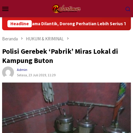
Loncat
Menu
ke
Mobile
konten
ma Dilantik, Dorong Perhatian Lebih Serius Terhadap Isu Aktua
Headline
Beranda
HUKUM & KRIMINAL
Polisi Gerebek ‘Pabrik’ Miras Lokal di
Kampung Buton
Admin
Selasa, 23 Juli 2019, 11:29