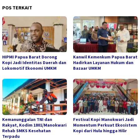
POS TERKAIT
HIPMI Papua Barat Dorong
Kanwil Kemenkum Papua Barat
Kopi Jadi Identitas Daerah dan
Hadirkan Layanan Hukum dan
Lokomotif Ekonomi UMKM
Bazaar UMKM
Kemanunggalan TNI dan
Festival Kopi Manokwari Jadi
Rakyat, Kodim 1801/Manokwari
Momentum Perkuat Ekosistem
Rehab SMKS Kesehatan
Kopi dari Hulu hingga Hilir
Terpadu