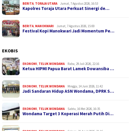
BERITA
,
TORAJA UTARA
Jumat, 7 Agustus 2026, 16:53
Kapolres Toraja Utara Perkuat Sinergi de…
BERITA
,
MANOKWARI
Jumat, 7 Agustus 2026, 15:00
Festival Kopi Manokwari Jadi Momentum Pe…
EKOBIS
EKONOMI
,
TELUK WONDAMA
Rabu, 29 Juli 2026, 22:16
Ketua HIPMI Papua Barat Lamek Dowansiba …
EKONOMI
,
TELUK WONDAMA
Minggu, 14 Juni 2026, 11:42
Jadi Sandaran Hidup ASN Wondama, DPRK S…
EKONOMI
,
TELUK WONDAMA
Sabtu, 16 Mei 2026, 16:35
Wondama Target 3 Koperasi Merah Putih Di…