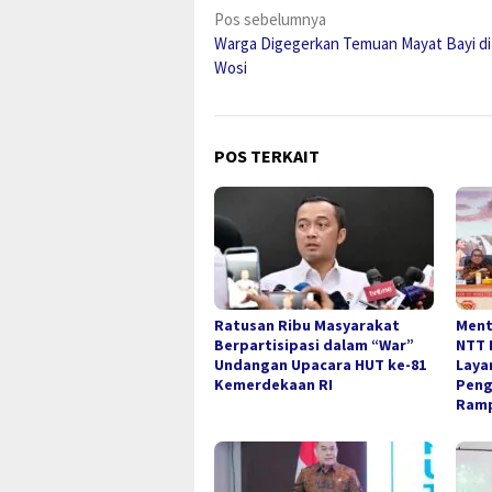
Navigasi
Pos sebelumnya
Warga Digegerkan Temuan Mayat Bayi di
pos
Wosi
POS TERKAIT
Ratusan Ribu Masyarakat
Ment
Berpartisipasi dalam “War”
NTT 
Undangan Upacara HUT ke-81
Laya
Kemerdekaan RI
Peng
Ramp