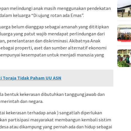
rdepan melindungi anak masih menggunakan pendekatan
dalam keluarga “Di ujung rotan ada Emas”.
arga belum dianggap sebagai amanah yang dititipkan
luarga yang patut wajib mendapat perlindungan dari
an, penelantaran dan diskriminasi. Akibatnya Anak
ebagai properti, aset dan sumber alternatif ekonomi
i mempunyai kesempatan untuk menjadi manusia yang
ti Toraja Tidak Paham UU ASN
la bentuk kekerasan dibutuhkan tanggungjawab dan
emerintah dan negara.
i kekerasan terhadap anak ) sangatlah diperlukan
an partisipasi masyarakat membangun kembali sistim
 desa atau dikampung yang pernah ada dan hidup sebagai