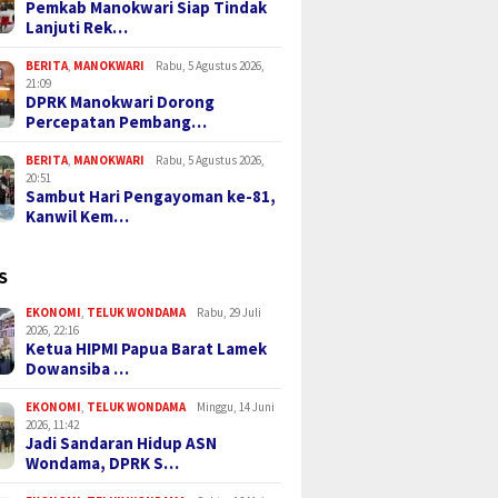
Pemkab Manokwari Siap Tindak
Lanjuti Rek…
BERITA
,
MANOKWARI
Rabu, 5 Agustus 2026,
21:09
DPRK Manokwari Dorong
Percepatan Pembang…
BERITA
,
MANOKWARI
Rabu, 5 Agustus 2026,
20:51
Sambut Hari Pengayoman ke-81,
Kanwil Kem…
S
EKONOMI
,
TELUK WONDAMA
Rabu, 29 Juli
2026, 22:16
Ketua HIPMI Papua Barat Lamek
Dowansiba …
EKONOMI
,
TELUK WONDAMA
Minggu, 14 Juni
2026, 11:42
Jadi Sandaran Hidup ASN
Wondama, DPRK S…