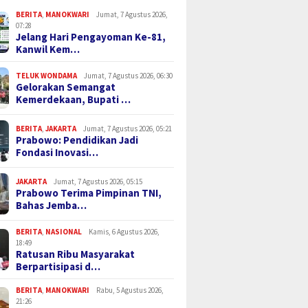
BERITA
,
MANOKWARI
Jumat, 7 Agustus 2026,
07:28
Jelang Hari Pengayoman Ke-81,
Kanwil Kem…
TELUK WONDAMA
Jumat, 7 Agustus 2026, 06:30
Gelorakan Semangat
Kemerdekaan, Bupati …
BERITA
,
JAKARTA
Jumat, 7 Agustus 2026, 05:21
Prabowo: Pendidikan Jadi
Fondasi Inovasi…
JAKARTA
Jumat, 7 Agustus 2026, 05:15
Prabowo Terima Pimpinan TNI,
Bahas Jemba…
BERITA
,
NASIONAL
Kamis, 6 Agustus 2026,
18:49
Ratusan Ribu Masyarakat
Berpartisipasi d…
BERITA
,
MANOKWARI
Rabu, 5 Agustus 2026,
21:26