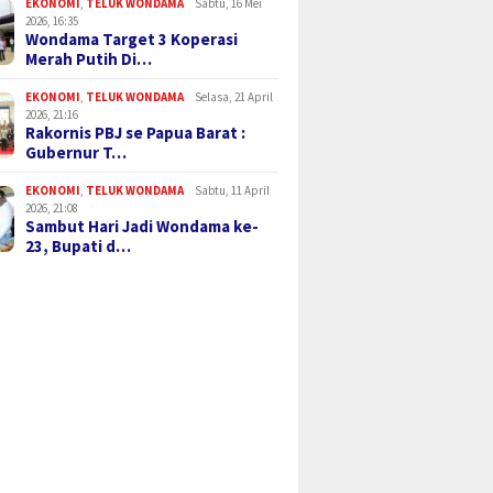
EKONOMI
,
TELUK WONDAMA
Sabtu, 16 Mei
2026, 16:35
Wondama Target 3 Koperasi
Merah Putih Di…
EKONOMI
,
TELUK WONDAMA
Selasa, 21 April
2026, 21:16
Rakornis PBJ se Papua Barat :
Gubernur T…
EKONOMI
,
TELUK WONDAMA
Sabtu, 11 April
2026, 21:08
Sambut Hari Jadi Wondama ke-
23, Bupati d…