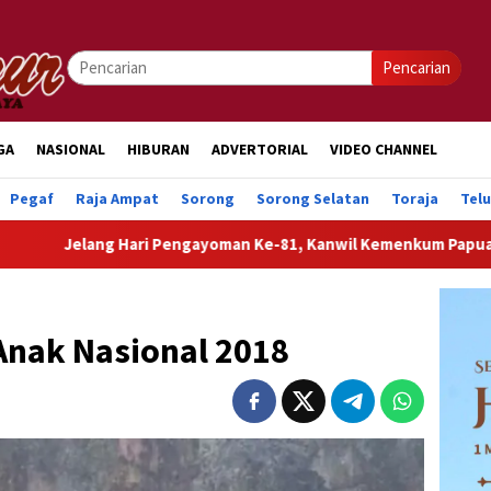
Pencarian
GA
NASIONAL
HIBURAN
ADVERTORIAL
VIDEO CHANNEL
Pegaf
Raja Ampat
Sorong
Sorong Selatan
Toraja
Tel
gayoman Ke-81, Kanwil Kemenkum Papua Barat Hadirkan Layanan
Anak Nasional 2018