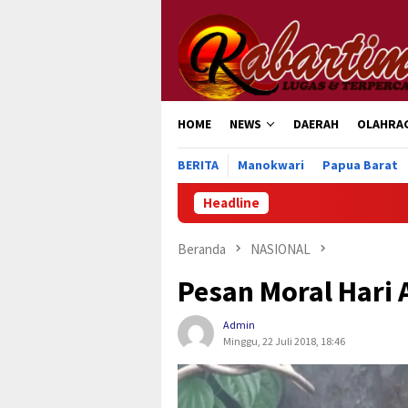
Loncat
ke
konten
HOME
NEWS
DAERAH
OLAHRA
BERITA
Manokwari
Papua Barat
Headline
Jelang Hari Pen
Beranda
NASIONAL
Pesan Moral Hari 
Admin
Minggu, 22 Juli 2018, 18:46