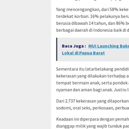
Yang mencengangkan, dari 58% keker
terdekat korban. 16% pelakunya berus
berusia dibawah 14 tahun, dan 86% be
berbagai daerah di Indonesia baik di 
Baca Juga :
MUI Launching Buk
Lokal di Papua Barat
Sementara itu latarbelakang pendidi
kekerasan yang dilakukan terhadap a
tempat bermain anak, serta pondok a
nyaman dan aman bagi anak. Justru 
Dari 2.737 kekerasan yang dilaporka
sodomi, oral seks, perkosaan, perbua
Keadaan ini diperpara dengan pema
dianggap milik yang wajib tunduk pa