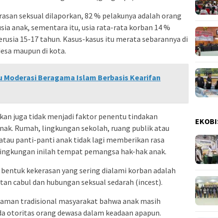
asan seksual dilaporkan, 82 % pelakunya adalah orang
ia anak, sementara itu, usia rata-rata korban 14 %
rusia 15-17 tahun. Kasus-kasus itu merata sebarannya di
desa maupun di kota.
u Moderasi Beragama Islam Berbasis Kearifan
kan juga tidak menjadi faktor penentu tindakan
EKOBI
nak. Rumah, lingkungan sekolah, ruang publik atau
tau panti-panti anak tidak lagi memberikan rasa
lingkungan inilah tempat pemangsa hak-hak anak.
n bentuk kekerasan yang sering dialami korban adalah
tan cabul dan hubungan seksual sedarah (incest).
haman tradisional masyarakat bahwa anak masih
da otoritas orang dewasa dalam keadaan apapun.