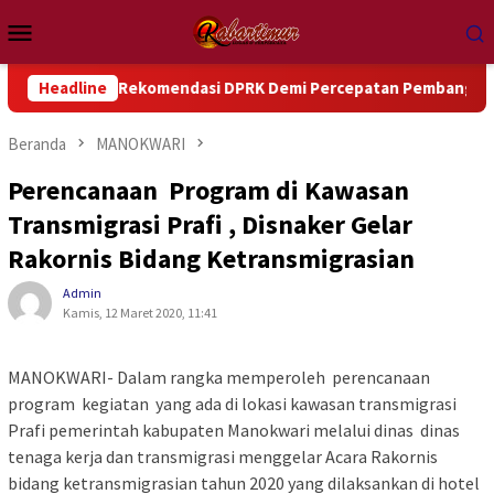
Loncat
Menu
ke
Mobile
konten
juti Rekomendasi DPRK Demi Percepatan Pembangunan Daerah
Headline
Beranda
MANOKWARI
Perencanaan Program di Kawasan
Transmigrasi Prafi , Disnaker Gelar
Rakornis Bidang Ketransmigrasian
Admin
Kamis, 12 Maret 2020, 11:41
MANOKWARI- Dalam rangka memperoleh perencanaan
program kegiatan yang ada di lokasi kawasan transmigrasi
Prafi pemerintah kabupaten Manokwari melalui dinas dinas
tenaga kerja dan transmigrasi menggelar Acara Rakornis
bidang ketransmigrasian tahun 2020 yang dilaksankan di hotel