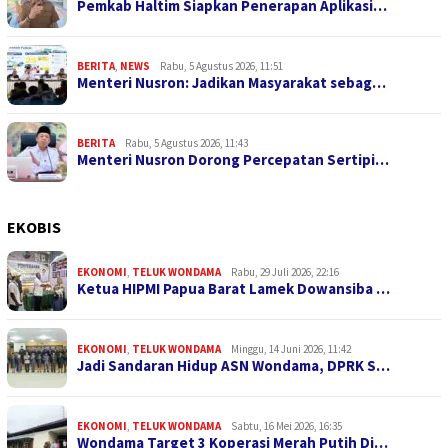
Pemkab Haltim Siapkan Penerapan Aplikasi…
BERITA
,
NEWS
Rabu, 5 Agustus 2026, 11:51
Menteri Nusron: Jadikan Masyarakat sebag…
BERITA
Rabu, 5 Agustus 2026, 11:43
Menteri Nusron Dorong Percepatan Sertipi…
EKOBIS
EKONOMI
,
TELUK WONDAMA
Rabu, 29 Juli 2026, 22:16
Ketua HIPMI Papua Barat Lamek Dowansiba …
EKONOMI
,
TELUK WONDAMA
Minggu, 14 Juni 2026, 11:42
Jadi Sandaran Hidup ASN Wondama, DPRK S…
EKONOMI
,
TELUK WONDAMA
Sabtu, 16 Mei 2026, 16:35
Wondama Target 3 Koperasi Merah Putih Di…