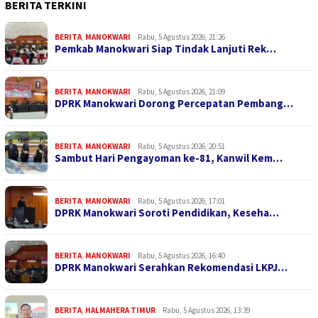
BERITA TERKINI
BERITA
,
MANOKWARI
Rabu, 5 Agustus 2026, 21:26
Pemkab Manokwari Siap Tindak Lanjuti Rek…
BERITA
,
MANOKWARI
Rabu, 5 Agustus 2026, 21:09
DPRK Manokwari Dorong Percepatan Pembang…
BERITA
,
MANOKWARI
Rabu, 5 Agustus 2026, 20:51
Sambut Hari Pengayoman ke-81, Kanwil Kem…
BERITA
,
MANOKWARI
Rabu, 5 Agustus 2026, 17:01
DPRK Manokwari Soroti Pendidikan, Keseha…
BERITA
,
MANOKWARI
Rabu, 5 Agustus 2026, 16:40
DPRK Manokwari Serahkan Rekomendasi LKPJ…
BERITA
,
HALMAHERA TIMUR
Rabu, 5 Agustus 2026, 13:39