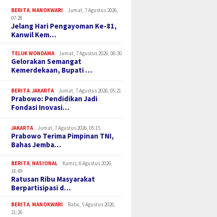
BERITA
,
MANOKWARI
Jumat, 7 Agustus 2026,
07:28
Jelang Hari Pengayoman Ke-81,
Kanwil Kem…
TELUK WONDAMA
Jumat, 7 Agustus 2026, 06:30
Gelorakan Semangat
Kemerdekaan, Bupati …
BERITA
,
JAKARTA
Jumat, 7 Agustus 2026, 05:21
Prabowo: Pendidikan Jadi
Fondasi Inovasi…
JAKARTA
Jumat, 7 Agustus 2026, 05:15
Prabowo Terima Pimpinan TNI,
Bahas Jemba…
BERITA
,
NASIONAL
Kamis, 6 Agustus 2026,
18:49
Ratusan Ribu Masyarakat
Berpartisipasi d…
BERITA
,
MANOKWARI
Rabu, 5 Agustus 2026,
21:26