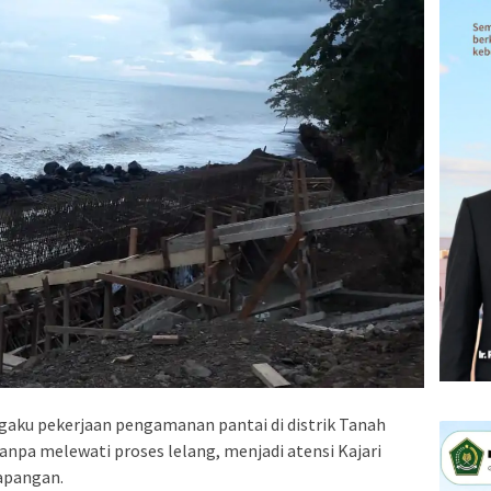
ku pekerjaan pengamanan pantai di distrik Tanah
anpa melewati proses lelang, menjadi atensi Kajari
lapangan.