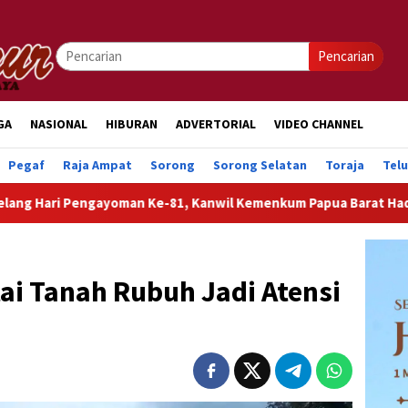
Pencarian
GA
NASIONAL
HIBURAN
ADVERTORIAL
VIDEO CHANNEL
Pegaf
Raja Ampat
Sorong
Sorong Selatan
Toraja
Tel
engayoman Ke-81, Kanwil Kemenkum Papua Barat Hadirkan Layan
i Tanah Rubuh Jadi Atensi