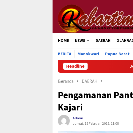
Loncat
ke
konten
HOME
NEWS
DAERAH
OLAHRA
BERITA
Manokwari
Papua Barat
Headline
Jelang Hari P
Beranda
DAERAH
Pengamanan Panta
Kajari
Admin
Jumat, 15 Februari 2019, 11:08