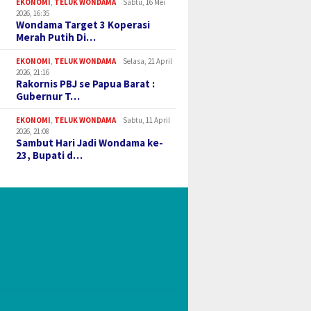
EKONOMI
,
TELUK WONDAMA
Sabtu, 16 Mei
2026, 16:35
Wondama Target 3 Koperasi
Merah Putih Di…
EKONOMI
,
TELUK WONDAMA
Selasa, 21 April
2026, 21:16
Rakornis PBJ se Papua Barat :
Gubernur T…
EKONOMI
,
TELUK WONDAMA
Sabtu, 11 April
2026, 21:08
Sambut Hari Jadi Wondama ke-
23, Bupati d…