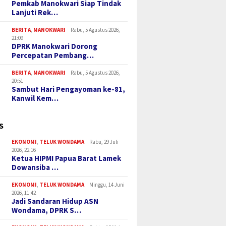
Pemkab Manokwari Siap Tindak
Lanjuti Rek…
BERITA
,
MANOKWARI
Rabu, 5 Agustus 2026,
21:09
DPRK Manokwari Dorong
Percepatan Pembang…
BERITA
,
MANOKWARI
Rabu, 5 Agustus 2026,
20:51
Sambut Hari Pengayoman ke-81,
Kanwil Kem…
S
EKONOMI
,
TELUK WONDAMA
Rabu, 29 Juli
2026, 22:16
Ketua HIPMI Papua Barat Lamek
Dowansiba …
EKONOMI
,
TELUK WONDAMA
Minggu, 14 Juni
2026, 11:42
Jadi Sandaran Hidup ASN
Wondama, DPRK S…