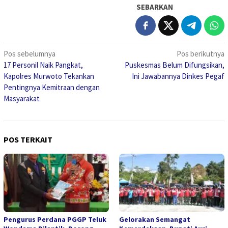
SEBARKAN
Navigasi
Pos sebelumnya
Pos berikutnya
17 Personil Naik Pangkat,
Puskesmas Belum Difungsikan,
pos
Kapolres Murwoto Tekankan
Ini Jawabannya Dinkes Pegaf
Pentingnya Kemitraan dengan
Masyarakat
POS TERKAIT
Pengurus Perdana PGGP Teluk
Gelorakan Semangat