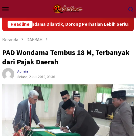
Loncat
Menu
ke
Mobile
konten
ndama Dilantik, Dorong Perhatian Lebih Serius Terhadap Isu Ak
Headline
Beranda
DAERAH
PAD Wondama Tembus 18 M, Terbanyak
dari Pajak Daerah
Admin
Selasa, 2 Juli 2019, 09:36