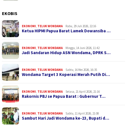
EKOBIS
EKONOMI
,
TELUK WONDAMA
Rabu, 29 Juli 2026, 22:16
Ketua HIPMI Papua Barat Lamek Dowansiba …
EKONOMI
,
TELUK WONDAMA
Minggu, 14 Juni 2026, 11:42
Jadi Sandaran Hidup ASN Wondama, DPRK S…
EKONOMI
,
TELUK WONDAMA
Sabtu, 16 Mei 2026, 16:35
Wondama Target 3 Koperasi Merah Putih Di…
EKONOMI
,
TELUK WONDAMA
Selasa, 21 April 2026, 21:16
Rakornis PBJ se Papua Barat : Gubernur T…
EKONOMI
,
TELUK WONDAMA
Sabtu, 11 April 2026, 21:08
Sambut Hari Jadi Wondama ke-23, Bupati d…