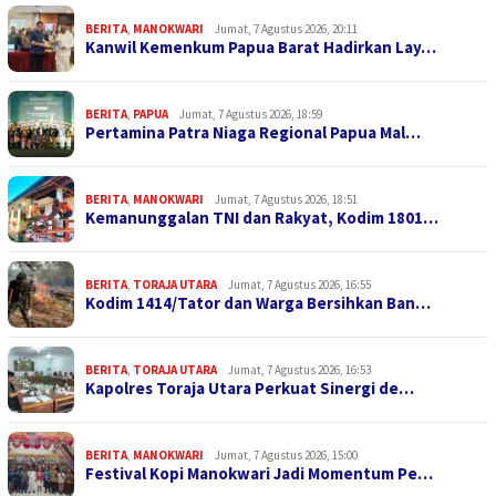
BERITA
,
MANOKWARI
Jumat, 7 Agustus 2026, 20:11
Kanwil Kemenkum Papua Barat Hadirkan Lay…
BERITA
,
PAPUA
Jumat, 7 Agustus 2026, 18:59
Pertamina Patra Niaga Regional Papua Mal…
BERITA
,
MANOKWARI
Jumat, 7 Agustus 2026, 18:51
Kemanunggalan TNI dan Rakyat, Kodim 1801…
BERITA
,
TORAJA UTARA
Jumat, 7 Agustus 2026, 16:55
Kodim 1414/Tator dan Warga Bersihkan Ban…
BERITA
,
TORAJA UTARA
Jumat, 7 Agustus 2026, 16:53
Kapolres Toraja Utara Perkuat Sinergi de…
BERITA
,
MANOKWARI
Jumat, 7 Agustus 2026, 15:00
Festival Kopi Manokwari Jadi Momentum Pe…