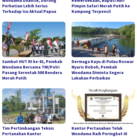
Wondama Dilantik, Dorong
Kemerdekaan, Bupati Auri
Perhatian Lebih Serius
Pimpin Safari Merah Putih ke
Terhadap Isu Aktual Papua
Kampung Terpencil
Sambut HUT RI ke-81, Pemkab
Dermaga Kayu di Pulau Roswar
Wondama Bersama TNI/Polri
Nyaris Roboh, Pemkab
Pasang Serentak 500 Bendera
Wondama Diminta Segera
Merah Putih
Lakukan Perbaikan
Tim Pertimbangan Teknis
Kantor Pertanahan Teluk
Pertanahan Kantor
Wondama Raih Peringkat III