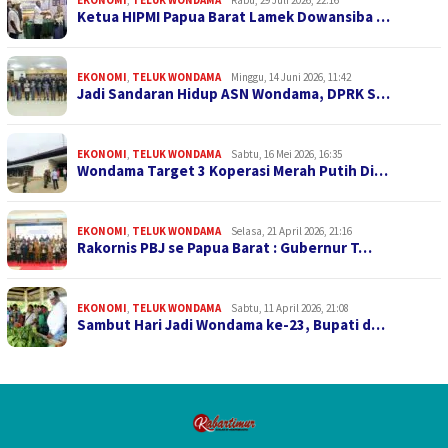
Ketua HIPMI Papua Barat Lamek Dowansiba …
EKONOMI
,
TELUK WONDAMA
Minggu, 14 Juni 2026, 11:42
Jadi Sandaran Hidup ASN Wondama, DPRK S…
EKONOMI
,
TELUK WONDAMA
Sabtu, 16 Mei 2026, 16:35
Wondama Target 3 Koperasi Merah Putih Di…
EKONOMI
,
TELUK WONDAMA
Selasa, 21 April 2026, 21:16
Rakornis PBJ se Papua Barat : Gubernur T…
EKONOMI
,
TELUK WONDAMA
Sabtu, 11 April 2026, 21:08
Sambut Hari Jadi Wondama ke-23, Bupati d…