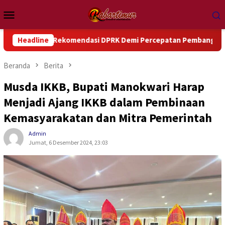
Loncat
Menu
ke
Mobile
konten
uti Rekomendasi DPRK Demi Percepatan Pembangunan Daerah
Headline
Beranda
Berita
Musda IKKB, Bupati Manokwari Harap
Menjadi Ajang IKKB dalam Pembinaan
Kemasyarakatan dan Mitra Pemerintah
Admin
Jumat, 6 Desember 2024, 23:03