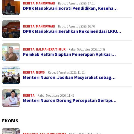
BERITA
,
MANOKWARI
Rabu, 5 Agustus 2026, 17:01
DPRK Manokwari Soroti Pendidikan, Keseha…
BERITA
,
MANOKWARI
Rabu, 5 Agustus 2026, 16:40
DPRK Manokwari Serahkan Rekomendasi LKPJ…
BERITA
,
HALMAHERA TIMUR
Rabu, 5 Agustus 2026, 13:39
Pemkab Haltim Siapkan Penerapan Aplikasi…
BERITA
,
NEWS
Rabu, 5 Agustus 2026, 11:51
Menteri Nusron: Jadikan Masyarakat sebag…
BERITA
Rabu, 5 Agustus 2026, 11:43
Menteri Nusron Dorong Percepatan Sertipi…
EKOBIS
EKONOMI
,
TELUK WONDAMA
Rabu, 29 Juli 2026, 22:16