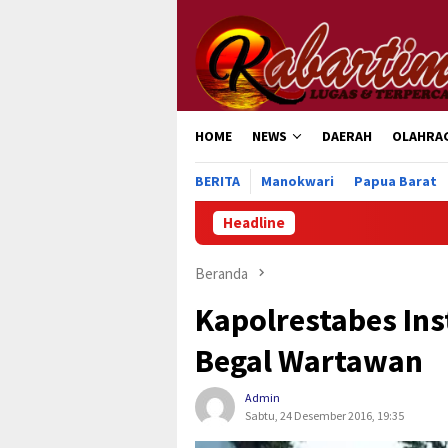
Loncat
ke
konten
HOME
NEWS
DAERAH
OLAHRA
BERITA
Manokwari
Papua Barat
Headline
Beranda
Kapolrestabes Ins
Begal Wartawan
Admin
Sabtu, 24 Desember 2016, 19:35