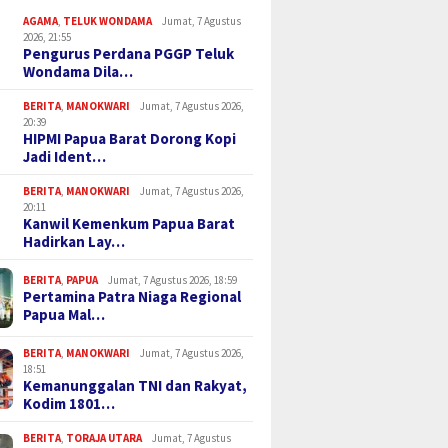
AGAMA
,
TELUK WONDAMA
Jumat, 7 Agustus
2026, 21:55
Pengurus Perdana PGGP Teluk
Wondama Dila…
BERITA
,
MANOKWARI
Jumat, 7 Agustus 2026,
20:39
HIPMI Papua Barat Dorong Kopi
Jadi Ident…
BERITA
,
MANOKWARI
Jumat, 7 Agustus 2026,
20:11
Kanwil Kemenkum Papua Barat
Hadirkan Lay…
BERITA
,
PAPUA
Jumat, 7 Agustus 2026, 18:59
Pertamina Patra Niaga Regional
Papua Mal…
BERITA
,
MANOKWARI
Jumat, 7 Agustus 2026,
18:51
Kemanunggalan TNI dan Rakyat,
Kodim 1801…
BERITA
,
TORAJA UTARA
Jumat, 7 Agustus