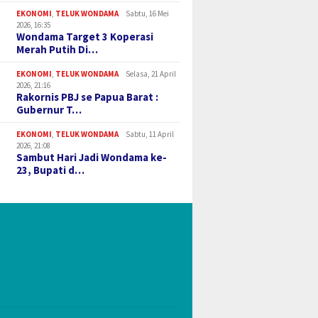
EKONOMI
,
TELUK WONDAMA
Sabtu, 16 Mei
2026, 16:35
Wondama Target 3 Koperasi
Merah Putih Di…
EKONOMI
,
TELUK WONDAMA
Selasa, 21 April
2026, 21:16
Rakornis PBJ se Papua Barat :
Gubernur T…
EKONOMI
,
TELUK WONDAMA
Sabtu, 11 April
2026, 21:08
Sambut Hari Jadi Wondama ke-
23, Bupati d…