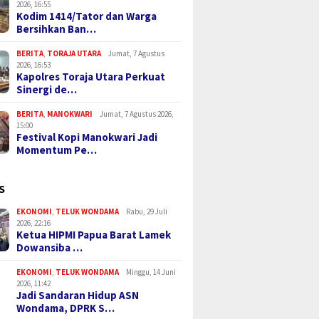
2026, 16:55
Kodim 1414/Tator dan Warga
Bersihkan Ban…
BERITA
,
TORAJA UTARA
Jumat, 7 Agustus
2026, 16:53
Kapolres Toraja Utara Perkuat
Sinergi de…
BERITA
,
MANOKWARI
Jumat, 7 Agustus 2026,
15:00
Festival Kopi Manokwari Jadi
Momentum Pe…
S
EKONOMI
,
TELUK WONDAMA
Rabu, 29 Juli
2026, 22:16
Ketua HIPMI Papua Barat Lamek
Dowansiba …
EKONOMI
,
TELUK WONDAMA
Minggu, 14 Juni
2026, 11:42
Jadi Sandaran Hidup ASN
Wondama, DPRK S…