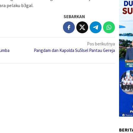
ra pelaku b3gal.
SEBARKAN
Pos berikutnya
kumba
Pangdam dan Kapolda Su5lsel Pantau Gereja
BERIT