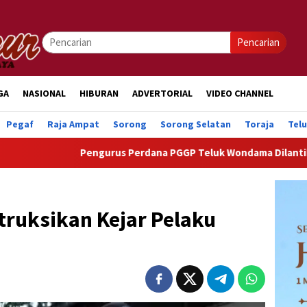
Pencarian
GA
NASIONAL
HIBURAN
ADVERTORIAL
VIDEO CHANNEL
Pegaf
Raja Ampat
Sorong
Sorong Selatan
Toraja
Tel
Pengurus Perdana PGGP Teluk Wondama Dilantik, Dorong P
truksikan Kejar Pelaku