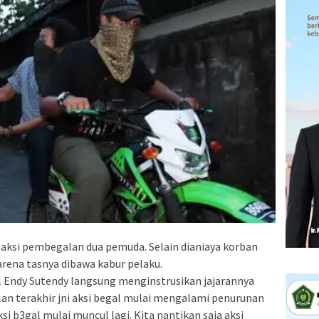
 aksi pembegalan dua pemuda. Selain dianiaya korban
rena tasnya dibawa kabur pelaku.
Endy Sutendy langsung menginstrusikan jajarannya
an terakhir jni aksi begal mulai mengalami penurunan
si b3gal mulai muncul lagi. Kita nantikan saja aksi