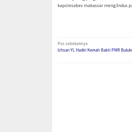
kapolesabes makassar meng3ndus pa
Navigasi
Pos sebelumnya
Ichsan YL Hadiri Kemah Bakti PMR Bulu
pos