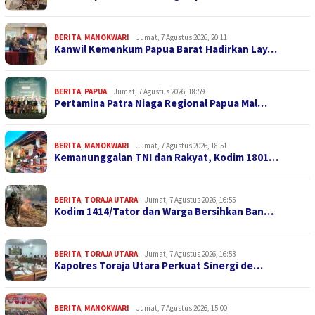
BERITA
,
MANOKWARI
Jumat, 7 Agustus 2026, 20:11
Kanwil Kemenkum Papua Barat Hadirkan Lay…
BERITA
,
PAPUA
Jumat, 7 Agustus 2026, 18:59
Pertamina Patra Niaga Regional Papua Mal…
BERITA
,
MANOKWARI
Jumat, 7 Agustus 2026, 18:51
Kemanunggalan TNI dan Rakyat, Kodim 1801…
BERITA
,
TORAJA UTARA
Jumat, 7 Agustus 2026, 16:55
Kodim 1414/Tator dan Warga Bersihkan Ban…
BERITA
,
TORAJA UTARA
Jumat, 7 Agustus 2026, 16:53
Kapolres Toraja Utara Perkuat Sinergi de…
BERITA
,
MANOKWARI
Jumat, 7 Agustus 2026, 15:00