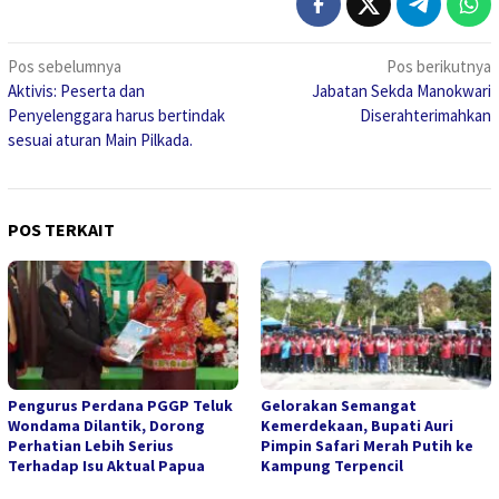
Navigasi
Pos sebelumnya
Pos berikutnya
Aktivis: Peserta dan
Jabatan Sekda Manokwari
pos
Penyelenggara harus bertindak
Diserahterimahkan
sesuai aturan Main Pilkada.
POS TERKAIT
Pengurus Perdana PGGP Teluk
Gelorakan Semangat
Wondama Dilantik, Dorong
Kemerdekaan, Bupati Auri
Perhatian Lebih Serius
Pimpin Safari Merah Putih ke
Terhadap Isu Aktual Papua
Kampung Terpencil