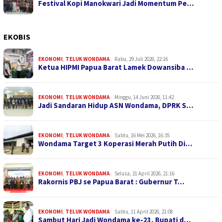
Festival Kopi Manokwari Jadi Momentum Pe…
EKOBIS
EKONOMI
,
TELUK WONDAMA
Rabu, 29 Juli 2026, 22:16
Ketua HIPMI Papua Barat Lamek Dowansiba …
EKONOMI
,
TELUK WONDAMA
Minggu, 14 Juni 2026, 11:42
Jadi Sandaran Hidup ASN Wondama, DPRK S…
EKONOMI
,
TELUK WONDAMA
Sabtu, 16 Mei 2026, 16:35
Wondama Target 3 Koperasi Merah Putih Di…
EKONOMI
,
TELUK WONDAMA
Selasa, 21 April 2026, 21:16
Rakornis PBJ se Papua Barat : Gubernur T…
EKONOMI
,
TELUK WONDAMA
Sabtu, 11 April 2026, 21:08
Sambut Hari Jadi Wondama ke-23, Bupati d…