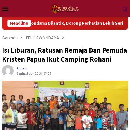
Loncat
Menu
ke
Mobile
konten
Wondama Dilantik, Dorong Perhatian Lebih Serius Terhadap Isu 
Headline
Beranda
TELUK WONDAMA
Isi Liburan, Ratusan Remaja Dan Pemuda
Kristen Papua Ikut Camping Rohani
Admin
Senin, 2 Juli 2018, 07:55