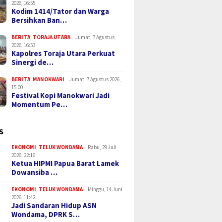
2026, 16:55
Kodim 1414/Tator dan Warga
Bersihkan Ban…
BERITA
,
TORAJA UTARA
Jumat, 7 Agustus
2026, 16:53
Kapolres Toraja Utara Perkuat
Sinergi de…
BERITA
,
MANOKWARI
Jumat, 7 Agustus 2026,
15:00
Festival Kopi Manokwari Jadi
Momentum Pe…
S
EKONOMI
,
TELUK WONDAMA
Rabu, 29 Juli
2026, 22:16
Ketua HIPMI Papua Barat Lamek
Dowansiba …
EKONOMI
,
TELUK WONDAMA
Minggu, 14 Juni
2026, 11:42
Jadi Sandaran Hidup ASN
Wondama, DPRK S…