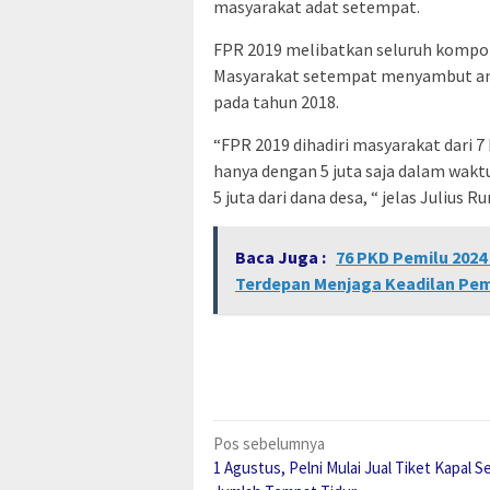
masyarakat adat setempat.
FPR 2019 melibatkan seluruh kompon
Masyarakat setempat menyambut antu
pada tahun 2018.
“FPR 2019 dihadiri masyarakat dari 
hanya dengan 5 juta saja dalam wak
5 juta dari dana desa, “ jelas Julius R
Baca Juga :
76 PKD Pemilu 2024
Terdepan Menjaga Keadilan Pem
Navigasi
Pos sebelumnya
1 Agustus, Pelni Mulai Jual Tiket Kapal S
pos