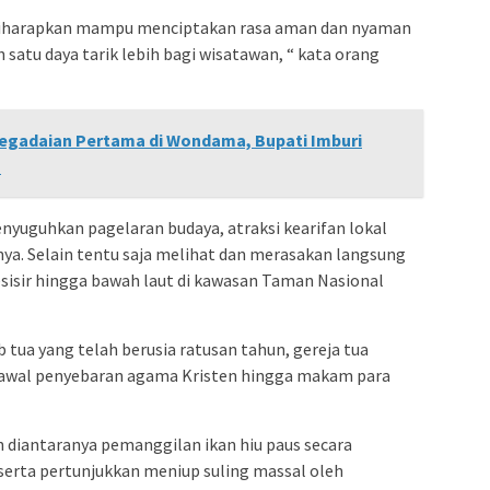
 diharapkan mampu menciptakan rasa aman dan nyaman
satu daya tarik lebih bagi wisatawan, “ kata orang
egadaian Pertama di Wondama, Bupati Imburi
s
nyuguhkan pagelaran budaya, atraksi kearifan lokal
ya. Selain tentu saja melihat dan merasakan langsung
esisir hingga bawah laut di kawasan Taman Nasional
b tua yang telah berusia ratusan tahun, gereja tua
 awal penyebaran agama Kristen hingga makam para
n diantaranya pemanggilan ikan hiu paus secara
serta pertunjukkan meniup suling massal oleh