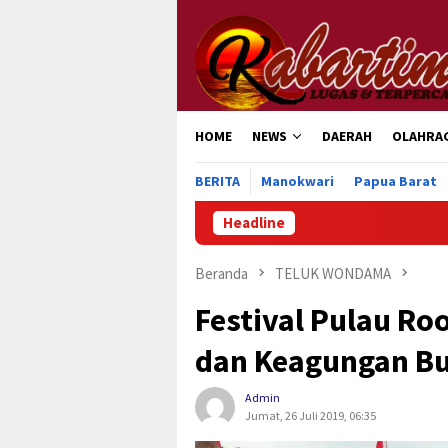
Loncat
ke
konten
HOME
NEWS
DAERAH
OLAHRA
BERITA
Manokwari
Papua Barat
Headline
Pengurus Perdana PGG
Beranda
TELUK WONDAMA
Festival Pulau R
dan Keagungan B
Admin
Jumat, 26 Juli 2019, 06:35