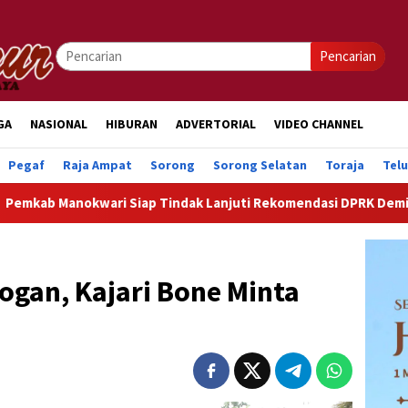
Pencarian
GA
NASIONAL
HIBURAN
ADVERTORIAL
VIDEO CHANNEL
Pegaf
Raja Ampat
Sorong
Sorong Selatan
Toraja
Tel
 Siap Tindak Lanjuti Rekomendasi DPRK Demi Percepatan Pemb
ogan, Kajari Bone Minta