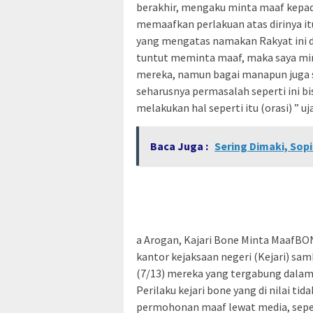
berakhir, mengaku minta maaf kepad
memaafkan perlakuan atas dirinya it
yang mengatas namakan Rakyat ini d
tuntut meminta maaf, maka saya min
mereka, namun bagai manapun juga s
seharusnya permasalah seperti ini b
melakukan hal seperti itu (orasi) ” u
Baca Juga :
Sering Dimaki, Sopi
a Arogan, Kajari Bone Minta MaafB
kantor kejaksaan negeri (Kejari) sa
(7/13) mereka yang tergabung dal
Perilaku kejari bone yang di nilai ti
permohonan maaf lewat media, sepert