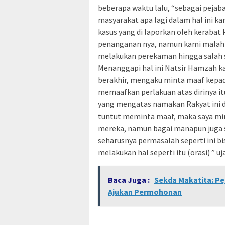
beberapa waktu lalu, “sebagai pejaba
masyarakat apa lagi dalam hal ini 
kasus yang di laporkan oleh kerabat
penanganan nya, namun kami malah 
melakukan perekaman hingga salah seo
Menanggapi hal ini Natsir Hamzah ka
berakhir, mengaku minta maaf kepad
memaafkan perlakuan atas dirinya it
yang mengatas namakan Rakyat ini d
tuntut meminta maaf, maka saya min
mereka, namun bagai manapun juga s
seharusnya permasalah seperti ini b
melakukan hal seperti itu (orasi) ” u
Baca Juga :
Sekda Makatita: Pe
Ajukan Permohonan