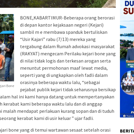
BONE,KABARTIMUR-Beberapa orang berorasi
di depan kantor kejaksaan negeri (Kejari)
sambil m e membawa spanduk bertuliskan
“Usir Kajari” rabu (7/13) mereka yang
tergabung dalam Rumah advokasi masyarakat
(RAKYAT) mengecam Perilaku kejari bone yang
di nilai tidak logis dan terkesan arogan serta
menuntut permohonan maaf lewat media,
seperti yang di ungkapkan oleh fadli dalam
orasinya beberapa waktu lalu, “sebagai
ejari Bone
pejabat publik kejari tidak seharusnya bersikap
dalam hal ini kami hanya datang untuk mempertanyakan
eh kerabat kami beberapa waktu lalu dan di anggap
i malah mendapat perlakuan kurang sopan dan di tuduh
rang kerabat kami di usir keluar ” ujar fadli.
jari bone yang di temui wartawan sesaat setelah orasi
BERIT