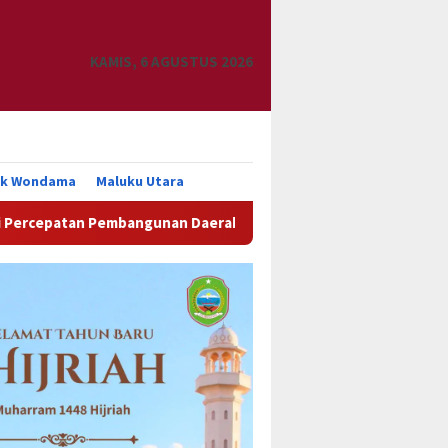
KAMIS, 6 AGUSTUS 2026
uk Wondama
Maluku Utara
angunan Daerah
DPRK Manokwari Dorong Percepatan Pem