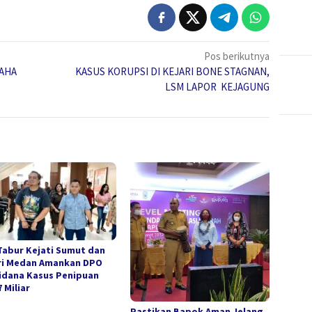
Pos berikutnya
SAHA
KASUS KORUPSI DI KEJARI BONE STAGNAN,
LSM LAPOR KEJAGUNG
Tabur Kejati Sumut dan
ri Medan Amankan DPO
idana Kasus Penipuan
 Miliar
Pastikan Bapok Aman Jelang