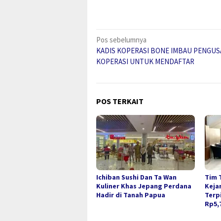
Navigasi
Pos sebelumnya
KADIS KOPERASI BONE IMBAU PENGU
pos
KOPERASI UNTUK MENDAFTAR
POS TERKAIT
Ichiban Sushi Dan Ta Wan
Tim 
Kuliner Khas Jepang Perdana
Keja
Hadir di Tanah Papua
Terp
Rp5,7