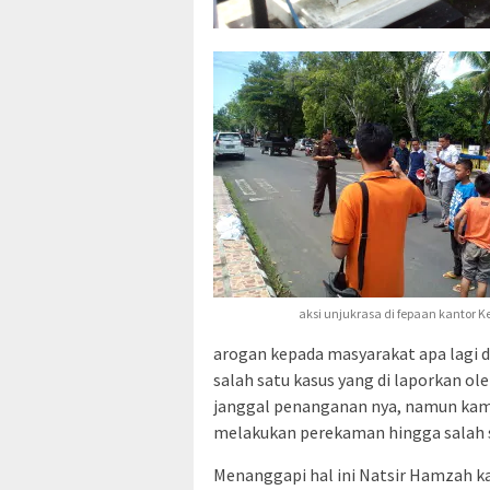
aksi unjukrasa di fepaan kantor K
arogan kepada masyarakat apa lagi 
salah satu kasus yang di laporkan ol
janggal penanganan nya, namun kam
melakukan perekaman hingga salah seo
Menanggapi hal ini Natsir Hamzah ka