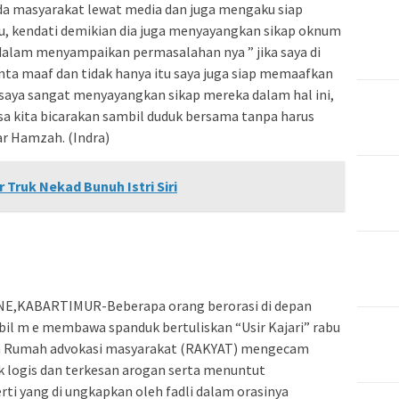
a masyarakat lewat media dan juga mengaku siap
u, kendati demikian dia juga menyayangkan sikap oknum
alam menyampaikan permasalahan nya ” jika saya di
ta maaf dan tidak hanya itu saya juga siap memaafkan
aya sangat menyayangkan sikap mereka dalam hal ini,
isa kita bicarakan sambil duduk bersama tanpa harus
jar Hamzah. (Indra)
r Truk Nekad Bunuh Istri Siri
ONE,KABARTIMUR-Beberapa orang berorasi di depan
mbil m e membawa spanduk bertuliskan “Usir Kajari” rabu
am Rumah advokasi masyarakat (RAKYAT) mengecam
dak logis dan terkesan arogan serta menuntut
i yang di ungkapkan oleh fadli dalam orasinya