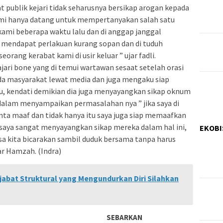
t publik kejari tidak seharusnya bersikap arogan kepada
kami hanya datang untuk mempertanyakan salah satu
 kami beberapa waktu lalu dan di anggap janggal
mendapat perlakuan kurang sopan dan di tuduh
rang kerabat kami di usir keluar ” ujar fadli.
jari bone yang di temui wartawan sesaat setelah orasi
a masyarakat lewat media dan juga mengaku siap
u, kendati demikian dia juga menyayangkan sikap oknum
alam menyampaikan permasalahan nya ” jika saya di
ta maaf dan tidak hanya itu saya juga siap memaafkan
aya sangat menyayangkan sikap mereka dalam hal ini,
EKOBI
isa kita bicarakan sambil duduk bersama tanpa harus
jar Hamzah. (Indra)
jabat Struktural yang Mengundurkan Diri Silahkan
SEBARKAN