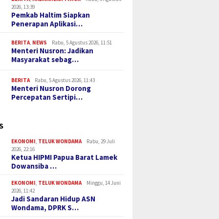
2026, 13:39
Pemkab Haltim Siapkan
Penerapan Aplikasi…
BERITA
,
NEWS
Rabu, 5 Agustus 2026, 11:51
Menteri Nusron: Jadikan
Masyarakat sebag…
BERITA
Rabu, 5 Agustus 2026, 11:43
Menteri Nusron Dorong
Percepatan Sertipi…
S
EKONOMI
,
TELUK WONDAMA
Rabu, 29 Juli
2026, 22:16
Ketua HIPMI Papua Barat Lamek
Dowansiba …
EKONOMI
,
TELUK WONDAMA
Minggu, 14 Juni
2026, 11:42
Jadi Sandaran Hidup ASN
Wondama, DPRK S…