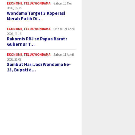
EKONOMI
,
TELUK WONDAMA
Sabtu, 16 Mei
2026, 16:35
Wondama Target 3 Koperasi
Merah Putih Di…
EKONOMI
,
TELUK WONDAMA
Selasa, 21 April
2026, 21:16
Rakornis PBJ se Papua Barat :
Gubernur T…
EKONOMI
,
TELUK WONDAMA
Sabtu, 11 April
2026, 21:08
Sambut Hari Jadi Wondama ke-
23, Bupati d…