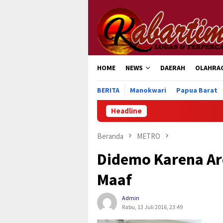
Loncat
ke
konten
HOME
NEWS
DAERAH
OLAHRA
BERITA
Manokwari
Papua Barat
Headline
Pemkab Manokwari
Beranda
METRO
Didemo Karena Ar
Maaf
Admin
Rabu, 13 Juli 2016, 23:49