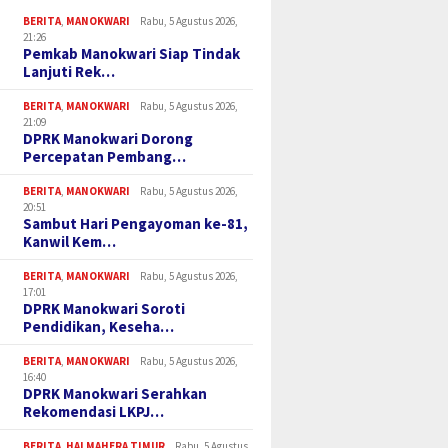
BERITA
,
MANOKWARI
Rabu, 5 Agustus 2026,
21:26
Pemkab Manokwari Siap Tindak
Lanjuti Rek…
BERITA
,
MANOKWARI
Rabu, 5 Agustus 2026,
21:09
DPRK Manokwari Dorong
Percepatan Pembang…
BERITA
,
MANOKWARI
Rabu, 5 Agustus 2026,
20:51
Sambut Hari Pengayoman ke-81,
Kanwil Kem…
BERITA
,
MANOKWARI
Rabu, 5 Agustus 2026,
17:01
DPRK Manokwari Soroti
Pendidikan, Keseha…
BERITA
,
MANOKWARI
Rabu, 5 Agustus 2026,
16:40
DPRK Manokwari Serahkan
Rekomendasi LKPJ…
BERITA
,
HALMAHERA TIMUR
Rabu, 5 Agustus