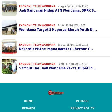
EKONOMI
,
TELUK WONDAMA
Minggu, 14 Juni 2026, 11:42
Jadi Sandaran Hidup ASN Wondama, DPRK S…
EKONOMI
,
TELUK WONDAMA
Sabtu, 16 Mei 2026, 16:35
Wondama Target 3 Koperasi Merah Putih Di…
EKONOMI
,
TELUK WONDAMA
Selasa, 21 April 2026, 21:16
Rakornis PBJ se Papua Barat : Gubernur T…
EKONOMI
,
TELUK WONDAMA
Sabtu, 11 April 2026, 21:08
Sambut Hari Jadi Wondama ke-23, Bupati d…
HOME
REDAKSI
REDAKSI
PRIVACY POLICY