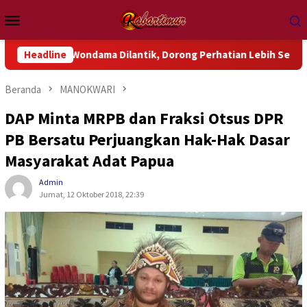
Loncat
Menu
ke
Mobile
konten
k Wondama Dilantik, Dorong Perhatian Lebih Serius Terhadap Is
Headline
Beranda
MANOKWARI
DAP Minta MRPB dan Fraksi Otsus DPR
PB Bersatu Perjuangkan Hak-Hak Dasar
Masyarakat Adat Papua
Admin
Jumat, 12 Oktober 2018, 22:39