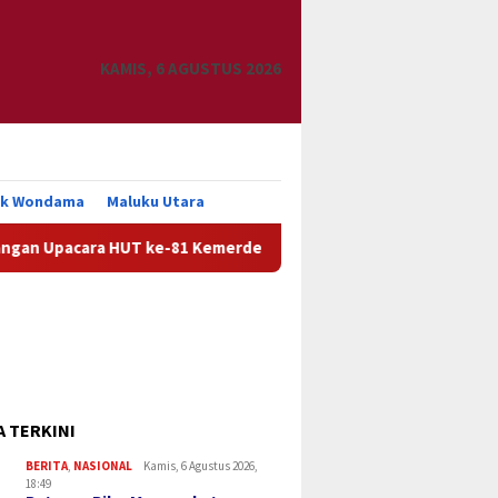
KAMIS, 6 AGUSTUS 2026
uk Wondama
Maluku Utara
 HUT ke-81 Kemerdekaan RI
Pemkab Manokwari Siap Tind
A TERKINI
BERITA
,
NASIONAL
Kamis, 6 Agustus 2026,
18:49