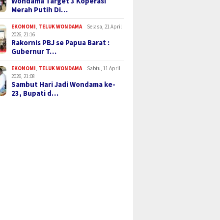
Wondama Target 3 Koperasi
Merah Putih Di…
EKONOMI
,
TELUK WONDAMA
Selasa, 21 April
2026, 21:16
Rakornis PBJ se Papua Barat :
Gubernur T…
EKONOMI
,
TELUK WONDAMA
Sabtu, 11 April
2026, 21:08
Sambut Hari Jadi Wondama ke-
23, Bupati d…