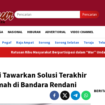
Pencarian
GA
NASIONAL
HIBURAN
ADVERTORIAL
VIDEO CHANNEL
Pegaf
Raja Ampat
Sorong
Sorong Selatan
Toraja
Tel
 Ribu Masyarakat Berpartisipasi dalam “War” Undangan Upacara
 Tawarkan Solusi Terakhir
mah di Bandara Rendani
BERIT