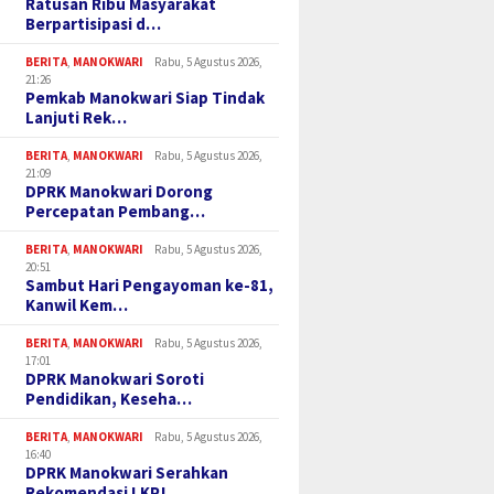
Ratusan Ribu Masyarakat
Berpartisipasi d…
BERITA
,
MANOKWARI
Rabu, 5 Agustus 2026,
21:26
Pemkab Manokwari Siap Tindak
Lanjuti Rek…
BERITA
,
MANOKWARI
Rabu, 5 Agustus 2026,
21:09
DPRK Manokwari Dorong
Percepatan Pembang…
BERITA
,
MANOKWARI
Rabu, 5 Agustus 2026,
20:51
Sambut Hari Pengayoman ke-81,
Kanwil Kem…
BERITA
,
MANOKWARI
Rabu, 5 Agustus 2026,
17:01
DPRK Manokwari Soroti
Pendidikan, Keseha…
BERITA
,
MANOKWARI
Rabu, 5 Agustus 2026,
16:40
DPRK Manokwari Serahkan
Rekomendasi LKPJ…