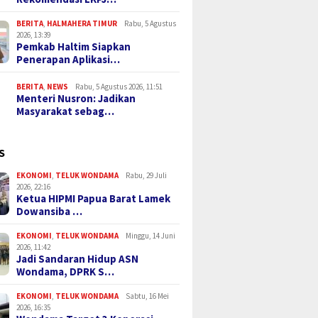
BERITA
,
HALMAHERA TIMUR
Rabu, 5 Agustus
2026, 13:39
Pemkab Haltim Siapkan
Penerapan Aplikasi…
BERITA
,
NEWS
Rabu, 5 Agustus 2026, 11:51
Menteri Nusron: Jadikan
Masyarakat sebag…
S
EKONOMI
,
TELUK WONDAMA
Rabu, 29 Juli
2026, 22:16
Ketua HIPMI Papua Barat Lamek
Dowansiba …
EKONOMI
,
TELUK WONDAMA
Minggu, 14 Juni
2026, 11:42
Jadi Sandaran Hidup ASN
Wondama, DPRK S…
EKONOMI
,
TELUK WONDAMA
Sabtu, 16 Mei
2026, 16:35