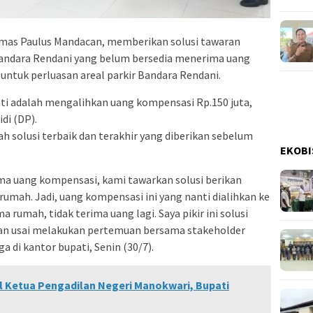
as Paulus Mandacan, memberikan solusi tawaran
 Bandara Rendani yang belum bersedia menerima uang
ntuk perluasan areal parkir Bandara Rendani.
ati adalah mengalihkan uang kompensasi Rp.150 juta,
di (DP).
h solusi terbaik dan terakhir yang diberikan sebelum
EKOBI
ma uang kompensasi, kami tawarkan solusi berikan
umah. Jadi, uang kompensasi ini yang nanti dialihkan ke
a rumah, tidak terima uang lagi. Saya pikir ini solusi
wan usai melakukan pertemuan bersama stakeholder
i kantor bupati, Senin (30/7).
 Ketua Pengadilan Negeri Manokwari, Bupati