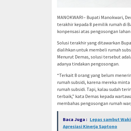
MANOKWARI– Bupati Manokwari, Dem
terakhir kepada 8 pemilik rumah di
konpensasi atas pengosongan lahan u
Solusi terakhir yang ditawarkan Bup
dialihkan untuk membeli rumah subsi
Menurut Demas, solusi tersebut adala
adanya tindakan pengosongan.
“Terkait 8 orang yang belum meneri
rumah subsidi, karena mereka minta r
rumah subsidi. Tapi, kalau sudah terim
terbaik,” kata Demas kepada warta
membahas pengosongan rumah warga d
Baca Juga :
Lepas sambut Wakil
Apresiasi Kinerja Saptono