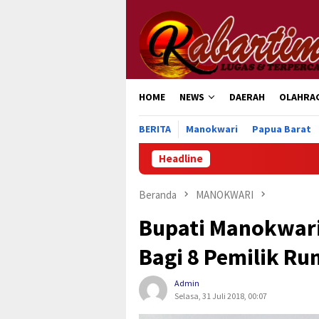
Loncat
ke
konten
HOME
NEWS
DAERAH
OLAHRA
BERITA
Manokwari
Papua Barat
Headline
Ratusan
Beranda
MANOKWARI
Bupati Manokwari
Bagi 8 Pemilik Ru
Admin
Selasa, 31 Juli 2018, 00:07