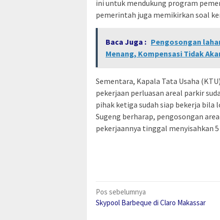
ini untuk mendukung program pemeri
pemerintah juga memikirkan soal ke
Baca Juga :
Pengosongan lahan 
Menang, Kompensasi Tidak Akan
Sementara, Kapala Tata Usaha (KTU
pekerjaan perluasan areal parkir su
pihak ketiga sudah siap bekerja bila l
Sugeng berharap, pengosongan areal
pekerjaannya tinggal menyisahkan 5 
Navigasi
Pos sebelumnya
Skypool Barbeque di Claro Makassar
pos