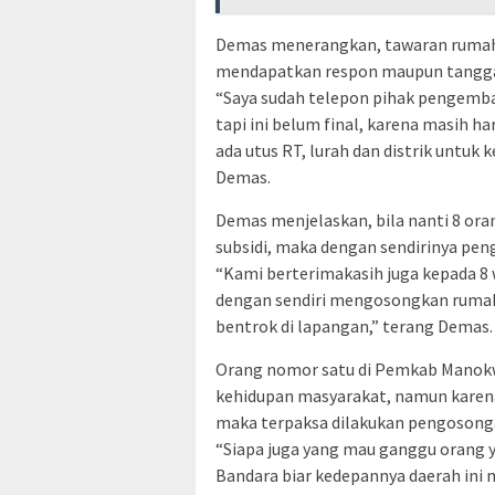
Demas menerangkan, tawaran rumah su
mendapatkan respon maupun tanggap
“Saya sudah telepon pihak pengemban
tapi ini belum final, karena masih ha
ada utus RT, lurah dan distrik untuk
Demas.
Demas menjelaskan, bila nanti 8 o
subsidi, maka dengan sendirinya pen
“Kami berterimakasih juga kepada 8
dengan sendiri mengosongkan rumahny
bentrok di lapangan,” terang Demas.
Orang nomor satu di Pemkab Manokw
kehidupan masyarakat, namun kare
maka terpaksa dilakukan pengosong
“Siapa juga yang mau ganggu orang 
Bandara biar kedepannya daerah ini 