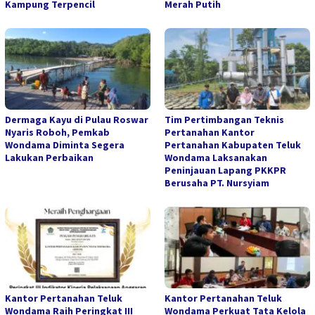
Kampung Terpencil
Merah Putih
Dermaga Kayu di Pulau Roswar
Tim Pertimbangan Teknis
Nyaris Roboh, Pemkab
Pertanahan Kantor
Wondama Diminta Segera
Pertanahan Kabupaten Teluk
Lakukan Perbaikan
Wondama Laksanakan
Peninjauan Lapang PKKPR
Berusaha PT. Nursyiam
Kantor Pertanahan Teluk
Kantor Pertanahan Teluk
Wondama Raih Peringkat III
Wondama Perkuat Tata Kelola