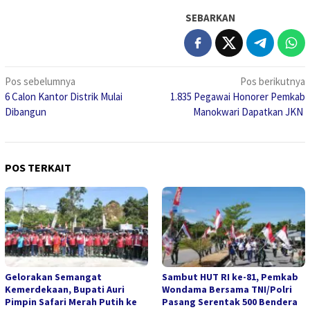
SEBARKAN
Navigasi
Pos sebelumnya
Pos berikutnya
6 Calon Kantor Distrik Mulai
1.835 Pegawai Honorer Pemkab
pos
Dibangun
Manokwari Dapatkan JKN
POS TERKAIT
Gelorakan Semangat
Sambut HUT RI ke-81, Pemkab
Kemerdekaan, Bupati Auri
Wondama Bersama TNI/Polri
Pimpin Safari Merah Putih ke
Pasang Serentak 500 Bendera