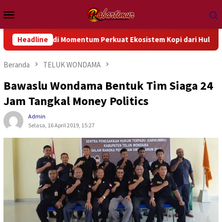
Loncat
Menu
ke
Mobile
konten
i Jadi Momentum Perkuat Ekosistem Kopi dari Hulu hingga Hilir
Headline
Beranda
TELUK WONDAMA
Bawaslu Wondama Bentuk Tim Siaga 24
Jam Tangkal Money Politics
Admin
Selasa, 16 April 2019, 15:27