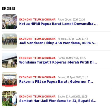
EKOBIS
EKONOMI
,
TELUK WONDAMA
Rabu, 29 Juli 2026, 22:16
Ketua HIPMI Papua Barat Lamek Dowansiba …
EKONOMI
,
TELUK WONDAMA
Minggu, 14 Juni 2026, 11:42
Jadi Sandaran Hidup ASN Wondama, DPRK S…
EKONOMI
,
TELUK WONDAMA
Sabtu, 16 Mei 2026, 16:35
Wondama Target 3 Koperasi Merah Putih Di…
EKONOMI
,
TELUK WONDAMA
Selasa, 21 April 2026, 21:16
Rakornis PBJ se Papua Barat : Gubernur T…
EKONOMI
,
TELUK WONDAMA
Sabtu, 11 April 2026, 21:08
Sambut Hari Jadi Wondama ke-23, Bupati d…