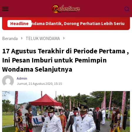
Loncat
Menu
ke
Mobile
konten
ondama Dilantik, Dorong Perhatian Lebih Serius Terhadap Isu A
Headline
Beranda
TELUK WONDAMA
17 Agustus Terakhir di Periode Pertama ,
Ini Pesan Imburi untuk Pemimpin
Wondama Selanjutnya
Admin
Jumat, 21 Agustus 2020, 15:15