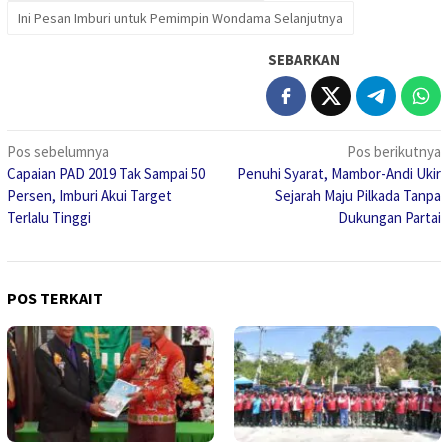
Ini Pesan Imburi untuk Pemimpin Wondama Selanjutnya
SEBARKAN
Navigasi
Pos sebelumnya
Pos berikutnya
Capaian PAD 2019 Tak Sampai 50
Penuhi Syarat, Mambor-Andi Ukir
pos
Persen, Imburi Akui Target
Sejarah Maju Pilkada Tanpa
Terlalu Tinggi
Dukungan Partai
POS TERKAIT