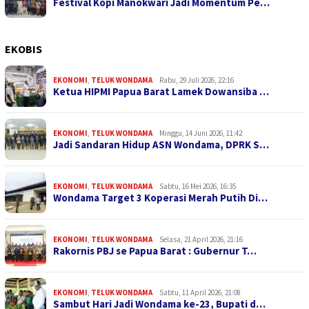
Festival Kopi Manokwari Jadi Momentum Pe…
EKOBIS
EKONOMI
,
TELUK WONDAMA
Rabu, 29 Juli 2026, 22:16
Ketua HIPMI Papua Barat Lamek Dowansiba …
EKONOMI
,
TELUK WONDAMA
Minggu, 14 Juni 2026, 11:42
Jadi Sandaran Hidup ASN Wondama, DPRK S…
EKONOMI
,
TELUK WONDAMA
Sabtu, 16 Mei 2026, 16:35
Wondama Target 3 Koperasi Merah Putih Di…
EKONOMI
,
TELUK WONDAMA
Selasa, 21 April 2026, 21:16
Rakornis PBJ se Papua Barat : Gubernur T…
EKONOMI
,
TELUK WONDAMA
Sabtu, 11 April 2026, 21:08
Sambut Hari Jadi Wondama ke-23, Bupati d…