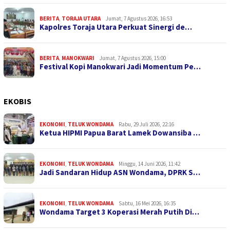
BERITA
,
TORAJA UTARA
Jumat, 7 Agustus 2026, 16:53
Kapolres Toraja Utara Perkuat Sinergi de…
BERITA
,
MANOKWARI
Jumat, 7 Agustus 2026, 15:00
Festival Kopi Manokwari Jadi Momentum Pe…
EKOBIS
EKONOMI
,
TELUK WONDAMA
Rabu, 29 Juli 2026, 22:16
Ketua HIPMI Papua Barat Lamek Dowansiba …
EKONOMI
,
TELUK WONDAMA
Minggu, 14 Juni 2026, 11:42
Jadi Sandaran Hidup ASN Wondama, DPRK S…
EKONOMI
,
TELUK WONDAMA
Sabtu, 16 Mei 2026, 16:35
Wondama Target 3 Koperasi Merah Putih Di…