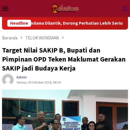
Loncat
Menu
ke
Mobile
konten
ondama Dilantik, Dorong Perhatian Lebih Serius Terhadap Isu A
Headline
Beranda
TELUK WONDAMA
Target Nilai SAKIP B, Bupati dan
Pimpinan OPD Teken Maklumat Gerakan
SAKIP jadi Budaya Kerja
Admin
Selasa, 30 Oktober 2018, 08:29