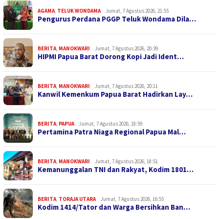
AGAMA
,
TELUK WONDAMA
Jumat, 7 Agustus 2026, 21:55
Pengurus Perdana PGGP Teluk Wondama Dila…
BERITA
,
MANOKWARI
Jumat, 7 Agustus 2026, 20:39
HIPMI Papua Barat Dorong Kopi Jadi Ident…
BERITA
,
MANOKWARI
Jumat, 7 Agustus 2026, 20:11
Kanwil Kemenkum Papua Barat Hadirkan Lay…
BERITA
,
PAPUA
Jumat, 7 Agustus 2026, 18:59
Pertamina Patra Niaga Regional Papua Mal…
BERITA
,
MANOKWARI
Jumat, 7 Agustus 2026, 18:51
Kemanunggalan TNI dan Rakyat, Kodim 1801…
BERITA
,
TORAJA UTARA
Jumat, 7 Agustus 2026, 16:55
Kodim 1414/Tator dan Warga Bersihkan Ban…