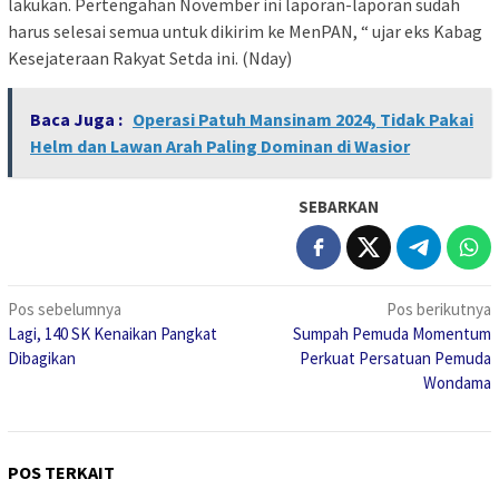
lakukan. Pertengahan November ini laporan-laporan sudah
harus selesai semua untuk dikirim ke MenPAN, “ ujar eks Kabag
Kesejateraan Rakyat Setda ini. (Nday)
Baca Juga :
Operasi Patuh Mansinam 2024, Tidak Pakai
Helm dan Lawan Arah Paling Dominan di Wasior
SEBARKAN
Navigasi
Pos sebelumnya
Pos berikutnya
Lagi, 140 SK Kenaikan Pangkat
Sumpah Pemuda Momentum
pos
Dibagikan
Perkuat Persatuan Pemuda
Wondama
POS TERKAIT