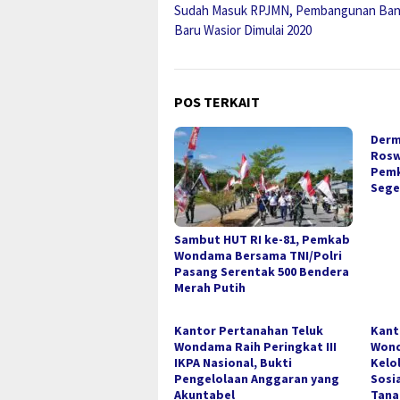
Sudah Masuk RPJMN, Pembangunan Ban
pos
Baru Wasior Dimulai 2020
POS TERKAIT
Derm
Rosw
Pemk
Sege
Sambut HUT RI ke-81, Pemkab
Wondama Bersama TNI/Polri
Pasang Serentak 500 Bendera
Merah Putih
Kantor Pertanahan Teluk
Kant
Wondama Raih Peringkat III
Wond
IKPA Nasional, Bukti
Kelo
Pengelolaan Anggaran yang
Sosia
Akuntabel
Tana