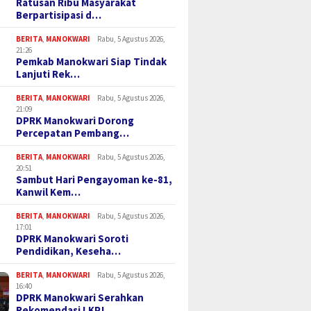
Ratusan Ribu Masyarakat
Berpartisipasi d…
BERITA
,
MANOKWARI
Rabu, 5 Agustus 2026,
21:26
Pemkab Manokwari Siap Tindak
Lanjuti Rek…
BERITA
,
MANOKWARI
Rabu, 5 Agustus 2026,
21:09
DPRK Manokwari Dorong
Percepatan Pembang…
BERITA
,
MANOKWARI
Rabu, 5 Agustus 2026,
20:51
Sambut Hari Pengayoman ke-81,
Kanwil Kem…
BERITA
,
MANOKWARI
Rabu, 5 Agustus 2026,
17:01
DPRK Manokwari Soroti
Pendidikan, Keseha…
BERITA
,
MANOKWARI
Rabu, 5 Agustus 2026,
16:40
DPRK Manokwari Serahkan
Rekomendasi LKPJ…