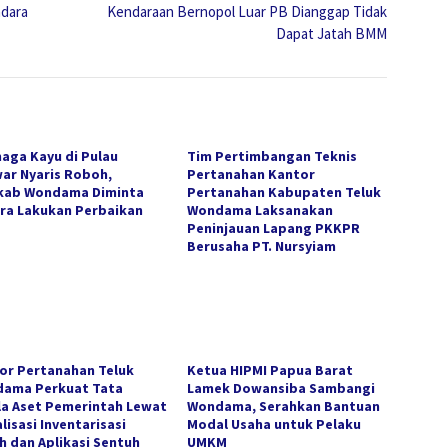
dara
Kendaraan Bernopol Luar PB Dianggap Tidak
Dapat Jatah BMM
aga Kayu di Pulau
Tim Pertimbangan Teknis
ar Nyaris Roboh,
Pertanahan Kantor
ab Wondama Diminta
Pertanahan Kabupaten Teluk
ra Lakukan Perbaikan
Wondama Laksanakan
Peninjauan Lapang PKKPR
Berusaha PT. Nursyiam
or Pertanahan Teluk
Ketua HIPMI Papua Barat
ama Perkuat Tata
Lamek Dowansiba Sambangi
la Aset Pemerintah Lewat
Wondama, Serahkan Bantuan
lisasi Inventarisasi
Modal Usaha untuk Pelaku
h dan Aplikasi Sentuh
UMKM