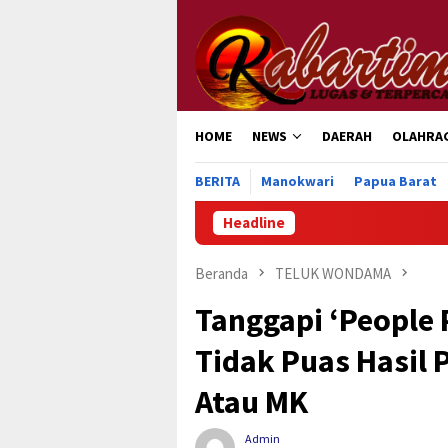
Loncat
ke
konten
HOME
NEWS
DAERAH
OLAHRA
BERITA
Manokwari
Papua Barat
Headline
Beranda
TELUK WONDAMA
Tanggapi ‘People 
Tidak Puas Hasil 
Atau MK
Admin