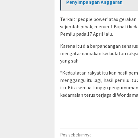
Penyimpangan Anggaran
Terkait ‘people power’ atau gerakan 
sejumlah pihak, menurut Bupati keda
Pemilu pada 17 April lalu.
Karena itu dia berpandangan seharusn
mengatasnamakan kedaulatan rakyat 
yang sah.
“Kedaulatan rakyat itu kan hasil pem
menggangu itu lagi, hasil pemilu itu 
itu. Kita semua tunggu pengumuman
kedamaian terus terjaga di Wondama.
Navigasi
Pos sebelumnya