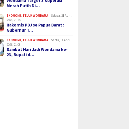
Wondama Target 3 Koperasi
Merah Putih Di…
EKONOMI
,
TELUK WONDAMA
Selasa, 21 April
2026, 21:16
Rakornis PBJ se Papua Barat :
Gubernur T…
EKONOMI
,
TELUK WONDAMA
Sabtu, 11 April
2026, 21:08
Sambut Hari Jadi Wondama ke-
23, Bupati d…