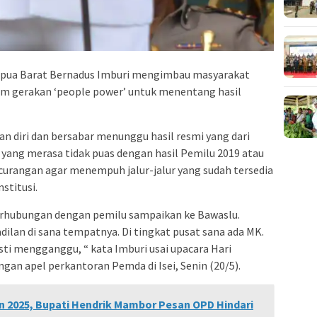
apua Barat Bernadus Imburi mengimbau masyarakat
am gerakan ‘people power’ untuk menentang hasil
 diri dan bersabar menunggu hasil resmi yang dari
yang merasa tidak puas dengan hasil Pemilu 2019 atau
curangan agar menempuh jalur-jalur yang sudah tersedia
stitusi.
erhubungan dengan pemilu sampaikan ke Bawaslu.
dilan di sana tempatnya. Di tingkat pusat sana ada MK.
 pasti mengganggu, “ kata Imburi usai upacara Hari
gan apel perkantoran Pemda di Isei, Senin (20/5).
 2025, Bupati Hendrik Mambor Pesan OPD Hindari