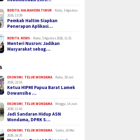
BERITA
,
HALMAHERA TIMUR
Rabu, 5 Agustus
2026, 13:39
Pemkab Haltim Siapkan
Penerapan Aplikasi…
BERITA
,
NEWS
Rabu, 5 Agustus 2026, 11:51
Menteri Nusron: Jadikan
Masyarakat sebag…
S
EKONOMI
,
TELUK WONDAMA
Rabu, 29 Juli
2026, 22:16
Ketua HIPMI Papua Barat Lamek
Dowansiba …
EKONOMI
,
TELUK WONDAMA
Minggu, 14 Juni
2026, 11:42
Jadi Sandaran Hidup ASN
Wondama, DPRK S…
EKONOMI
,
TELUK WONDAMA
Sabtu, 16 Mei
2026, 16:35