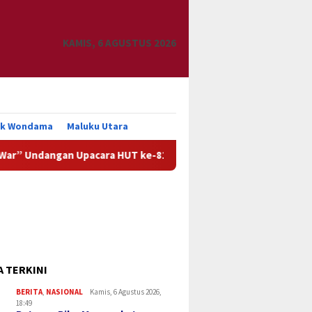
KAMIS, 6 AGUSTUS 2026
uk Wondama
Maluku Utara
gan Upacara HUT ke-81 Kemerdekaan RI
Pemkab Manokwar
A TERKINI
BERITA
,
NASIONAL
Kamis, 6 Agustus 2026,
18:49