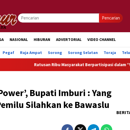
Pencarian
GA
NASIONAL
HIBURAN
ADVERTORIAL
VIDEO CHANNEL
Pegaf
Raja Ampat
Sorong
Sorong Selatan
Toraja
Tel
Ratusan Ribu Masyarakat Berpartisipasi dalam “War” Undan
Power’, Bupati Imburi : Yang
Pemilu Silahkan ke Bawaslu
BERIT