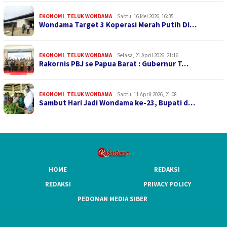
EKONOMI
,
TELUK WONDAMA
Sabtu, 16 Mei 2026, 16:35
Wondama Target 3 Koperasi Merah Putih Di…
EKONOMI
,
TELUK WONDAMA
Selasa, 21 April 2026, 21:16
Rakornis PBJ se Papua Barat : Gubernur T…
EKONOMI
,
TELUK WONDAMA
Sabtu, 11 April 2026, 21:08
Sambut Hari Jadi Wondama ke-23, Bupati d…
HOME
REDAKSI
REDAKSI
PRIVACY POLICY
PEDOMAN MEDIA SIBER