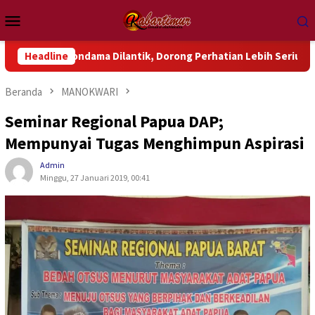
Loncat
Menu
ke
Mobile
konten
Wondama Dilantik, Dorong Perhatian Lebih Serius Terhadap Isu 
Headline
Beranda
MANOKWARI
Seminar Regional Papua DAP;
Mempunyai Tugas Menghimpun Aspirasi
Admin
Minggu, 27 Januari 2019, 00:41