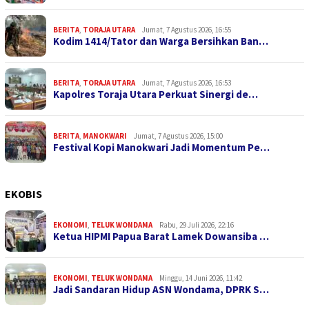
BERITA
,
TORAJA UTARA
Jumat, 7 Agustus 2026, 16:55
Kodim 1414/Tator dan Warga Bersihkan Ban…
BERITA
,
TORAJA UTARA
Jumat, 7 Agustus 2026, 16:53
Kapolres Toraja Utara Perkuat Sinergi de…
BERITA
,
MANOKWARI
Jumat, 7 Agustus 2026, 15:00
Festival Kopi Manokwari Jadi Momentum Pe…
EKOBIS
EKONOMI
,
TELUK WONDAMA
Rabu, 29 Juli 2026, 22:16
Ketua HIPMI Papua Barat Lamek Dowansiba …
EKONOMI
,
TELUK WONDAMA
Minggu, 14 Juni 2026, 11:42
Jadi Sandaran Hidup ASN Wondama, DPRK S…