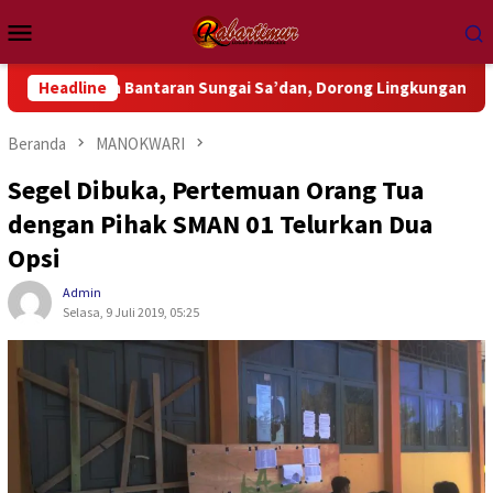
Loncat
Menu
ke
Mobile
konten
 Bantaran Sungai Sa’dan, Dorong Lingkungan Bebas Sampah
Headline
Beranda
MANOKWARI
Segel Dibuka, Pertemuan Orang Tua
dengan Pihak SMAN 01 Telurkan Dua
Opsi
Admin
Selasa, 9 Juli 2019, 05:25