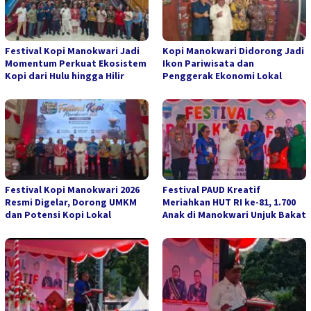
Festival Kopi Manokwari Jadi
Kopi Manokwari Didorong Jadi
Momentum Perkuat Ekosistem
Ikon Pariwisata dan
Kopi dari Hulu hingga Hilir
Penggerak Ekonomi Lokal
Festival Kopi Manokwari 2026
Festival PAUD Kreatif
Resmi Digelar, Dorong UMKM
Meriahkan HUT RI ke-81, 1.700
dan Potensi Kopi Lokal
Anak di Manokwari Unjuk Bakat