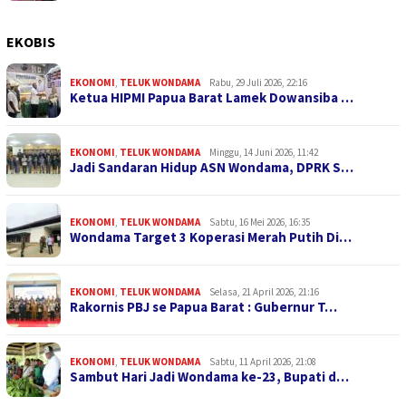
EKOBIS
EKONOMI
,
TELUK WONDAMA
Rabu, 29 Juli 2026, 22:16
Ketua HIPMI Papua Barat Lamek Dowansiba …
EKONOMI
,
TELUK WONDAMA
Minggu, 14 Juni 2026, 11:42
Jadi Sandaran Hidup ASN Wondama, DPRK S…
EKONOMI
,
TELUK WONDAMA
Sabtu, 16 Mei 2026, 16:35
Wondama Target 3 Koperasi Merah Putih Di…
EKONOMI
,
TELUK WONDAMA
Selasa, 21 April 2026, 21:16
Rakornis PBJ se Papua Barat : Gubernur T…
EKONOMI
,
TELUK WONDAMA
Sabtu, 11 April 2026, 21:08
Sambut Hari Jadi Wondama ke-23, Bupati d…