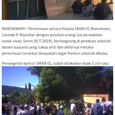
MANOKWARI—Pertemuan antara Kepala SMAN 01 Manokwari,
Lusinda P. Manobar dengan puluhan orang tua perwakilan
siswa-siswi, Senin (8/7/2019), berlangsung di pendopo sekolah
dalam suasana yang cukup alot dan akhirnya melalui
pertemuan tersebut disepakati segel Kantor sekolah dibuka.
Penyegelan kantor SMAN 01, sudah dilakukan sejak 3 Juli lalu.