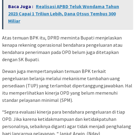
Baca Juga :
Realisasi APBD Teluk Wondama Tahun
2023 Capai 1 Triliun Lebih, Dana Otsus Tembus 300
Miliar
Atas temuan BPK itu, DPRD meminta Bupati menjelaskan
kenapa rekening operasional bendahara pengeluaran atau
bendahara penerimaan pada OPD belum juga ditetapkan
dengan SK Bupati.
Dewan juga mempertanyakan temuan BPK terkait
pengeluaran belanja melalui mekanisme tambahan uang
persediaan (TUP) yang terlambat dipertanggungjawabkan. Hal
itu memperlihatkan kinerja OPD yang belum memenuhi
standar pelayanan minimal (SPM).
“Segera evaluasi kinerja para bendahara pengeluaran di tiap
OPD. Jika karena ketidakmampuan dan ketidakpatuhan
personalnya, sebaiknya diganti agar tidak menjadi penghalang
bagi lancarnya pelayanan, “ lanjut Arwin. (Nday)