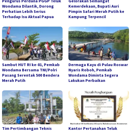
Pengurus Perdana PGGP Teluk
Gelorakan Semangat
Wondama Dilantik, Dorong
Kemerdekaan, Bupati Auri
Perhatian Lebih Serius
Pimpin Safari Merah Putih ke
Terhadap Isu Aktual Papua
Kampung Terpencil
Sambut HUT RI ke-81, Pemkab
Dermaga Kayu di Pulau Roswar
Wondama Bersama TNI/Polri
Nyaris Roboh, Pemkab
Pasang Serentak 500 Bendera
Wondama Diminta Segera
Merah Putih
Lakukan Perbaikan
Tim Pertimbangan Teknis
Kantor Pertanahan Teluk