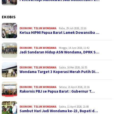
EKOBIS
EKONOMI
,
TELUK WONDAMA
Rabu, 29 Juli 2026, 22:16
Ketua HIPMI Papua Barat Lamek Dowansiba …
EKONOMI
,
TELUK WONDAMA
Minggu, 14 Juni 2026, 11:42
Jadi Sandaran Hidup ASN Wondama, DPRK S…
EKONOMI
,
TELUK WONDAMA
Sabtu, 16 Mei 2026, 16:35
Wondama Target 3 Koperasi Merah Putih Di…
EKONOMI
,
TELUK WONDAMA
Selasa, 21 April 2026, 21:16
Rakornis PBJ se Papua Barat : Gubernur T…
EKONOMI
,
TELUK WONDAMA
Sabtu, 11 April 2026, 21:08
Sambut Hari Jadi Wondama ke-23, Bupati d…