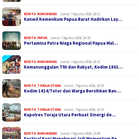
BERITA
,
MANOKWARI
Jumat, 7 Agustus 2026, 20:11
Kanwil Kemenkum Papua Barat Hadirkan Lay…
BERITA
,
PAPUA
Jumat, 7 Agustus 2026, 18:59
Pertamina Patra Niaga Regional Papua Mal…
BERITA
,
MANOKWARI
Jumat, 7 Agustus 2026, 18:51
Kemanunggalan TNI dan Rakyat, Kodim 1801…
BERITA
,
TORAJA UTARA
Jumat, 7 Agustus 2026, 16:55
Kodim 1414/Tator dan Warga Bersihkan Ban…
BERITA
,
TORAJA UTARA
Jumat, 7 Agustus 2026, 16:53
Kapolres Toraja Utara Perkuat Sinergi de…
BERITA
,
MANOKWARI
Jumat, 7 Agustus 2026, 15:00
Festival Kopi Manokwari Jadi Momentum Pe…