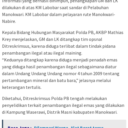
Informasi yang berhasil dihimpun, penangkapan GM dan LK
dilakukan di atas KM Labobar saat sandar di Pelabuhan
Manokwari. KM Labobar dalam pelayaran rute Manokwari-
Nabire.
Kepala Bidang Hubungan Masyarakat Polda PB, AKBP Mathias
Krey menjelaskan, GM dan LK ditangkap tim opsnal
Ditreskrimsus, karena diduga terlibat dalam tindak pidana
penambangan ilegal atau ilegal maining.
“Keduanya ditangkap karena diduga menjadi penadah emas
yang diduga hasil penambangan ilegal sebagaimana diatur
dalam Undang Undang Undang nomor 4 tahun 2009 tentang
pertambangan mineral dan batu bara,” jelasnya melalui
keterangan tertulis.
Diketahui, Ditreskrimsus Polda PB tengah melakukan
penyelidikan terkait penambangan ilegal emas yang dilakukan
di Kampung Waserawi, Distrik Masni kabupaten Manokwari.
Baca Juga :
Dilempari Warga, Alat Berat terus