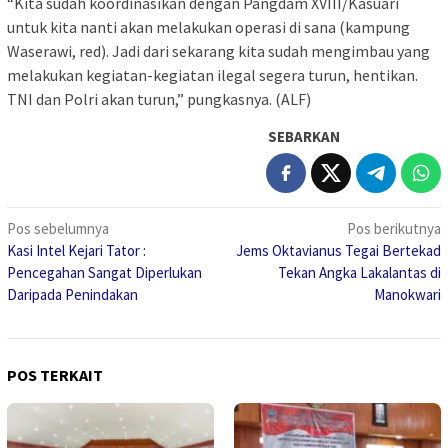
“Kita sudah koordinasikan dengan Pangdam XVIII/Kasuari
untuk kita nanti akan melakukan operasi di sana (kampung
Waserawi, red). Jadi dari sekarang kita sudah mengimbau yang
melakukan kegiatan-kegiatan ilegal segera turun, hentikan.
TNI dan Polri akan turun,” pungkasnya. (ALF)
SEBARKAN
Navigasi
Pos sebelumnya
Pos berikutnya
Kasi Intel Kejari Tator :
Jems Oktavianus Tegai Bertekad
pos
Pencegahan Sangat Diperlukan
Tekan Angka Lakalantas di
Daripada Penindakan
Manokwari
POS TERKAIT