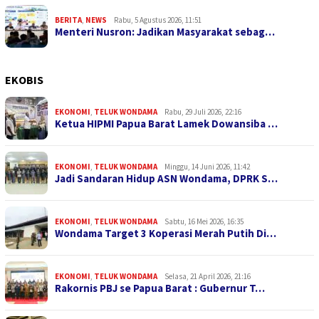
BERITA
,
NEWS
Rabu, 5 Agustus 2026, 11:51
Menteri Nusron: Jadikan Masyarakat sebag…
EKOBIS
EKONOMI
,
TELUK WONDAMA
Rabu, 29 Juli 2026, 22:16
Ketua HIPMI Papua Barat Lamek Dowansiba …
EKONOMI
,
TELUK WONDAMA
Minggu, 14 Juni 2026, 11:42
Jadi Sandaran Hidup ASN Wondama, DPRK S…
EKONOMI
,
TELUK WONDAMA
Sabtu, 16 Mei 2026, 16:35
Wondama Target 3 Koperasi Merah Putih Di…
EKONOMI
,
TELUK WONDAMA
Selasa, 21 April 2026, 21:16
Rakornis PBJ se Papua Barat : Gubernur T…