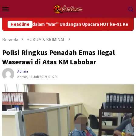
Loncat
Menu
ke
Mobile
konten
asi dalam “War” Undangan Upacara HUT ke-81 Kemerdekaan RI
Headline
Beranda
HUKUM & KRIMINAL
Polisi Ringkus Penadah Emas Ilegal
Waserawi di Atas KM Labobar
Admin
Kamis, 11 Juli 2019, 01:29