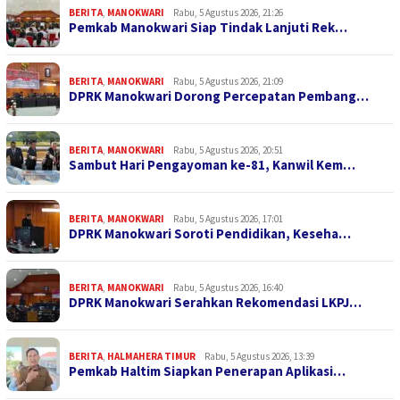
BERITA
,
MANOKWARI
Rabu, 5 Agustus 2026, 21:26
Pemkab Manokwari Siap Tindak Lanjuti Rek…
BERITA
,
MANOKWARI
Rabu, 5 Agustus 2026, 21:09
DPRK Manokwari Dorong Percepatan Pembang…
BERITA
,
MANOKWARI
Rabu, 5 Agustus 2026, 20:51
Sambut Hari Pengayoman ke-81, Kanwil Kem…
BERITA
,
MANOKWARI
Rabu, 5 Agustus 2026, 17:01
DPRK Manokwari Soroti Pendidikan, Keseha…
BERITA
,
MANOKWARI
Rabu, 5 Agustus 2026, 16:40
DPRK Manokwari Serahkan Rekomendasi LKPJ…
BERITA
,
HALMAHERA TIMUR
Rabu, 5 Agustus 2026, 13:39
Pemkab Haltim Siapkan Penerapan Aplikasi…