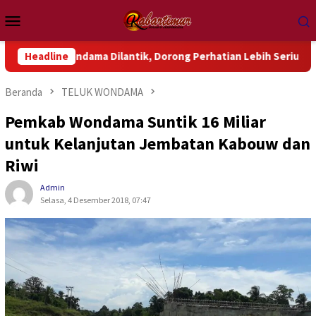
Loncat
Menu
ke
Mobile
konten
Wondama Dilantik, Dorong Perhatian Lebih Serius Terhadap Isu 
Headline
Beranda
TELUK WONDAMA
Pemkab Wondama Suntik 16 Miliar
untuk Kelanjutan Jembatan Kabouw dan
Riwi
Admin
Selasa, 4 Desember 2018, 07:47