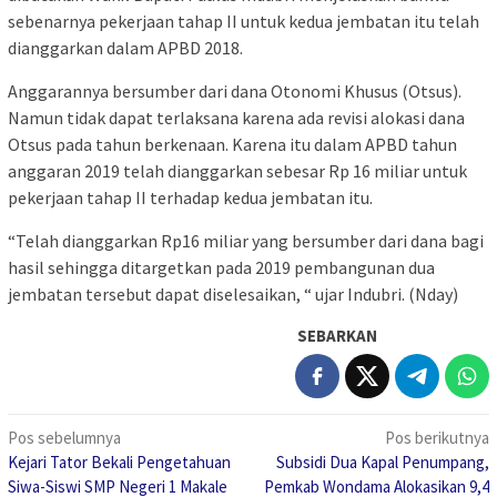
sebenarnya pekerjaan tahap II untuk kedua jembatan itu telah
dianggarkan dalam APBD 2018.
Anggarannya bersumber dari dana Otonomi Khusus (Otsus).
Namun tidak dapat terlaksana karena ada revisi alokasi dana
Otsus pada tahun berkenaan. Karena itu dalam APBD tahun
anggaran 2019 telah dianggarkan sebesar Rp 16 miliar untuk
pekerjaan tahap II terhadap kedua jembatan itu.
“Telah dianggarkan Rp16 miliar yang bersumber dari dana bagi
hasil sehingga ditargetkan pada 2019 pembangunan dua
jembatan tersebut dapat diselesaikan, “ ujar Indubri. (Nday)
SEBARKAN
Navigasi
Pos sebelumnya
Pos berikutnya
Kejari Tator Bekali Pengetahuan
Subsidi Dua Kapal Penumpang,
pos
Siwa-Siswi SMP Negeri 1 Makale
Pemkab Wondama Alokasikan 9,4