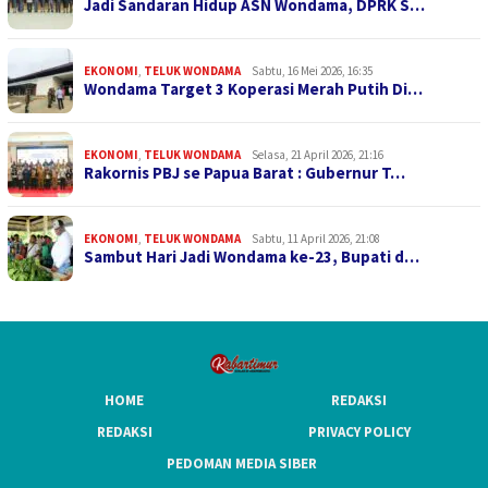
Jadi Sandaran Hidup ASN Wondama, DPRK S…
EKONOMI
,
TELUK WONDAMA
Sabtu, 16 Mei 2026, 16:35
Wondama Target 3 Koperasi Merah Putih Di…
EKONOMI
,
TELUK WONDAMA
Selasa, 21 April 2026, 21:16
Rakornis PBJ se Papua Barat : Gubernur T…
EKONOMI
,
TELUK WONDAMA
Sabtu, 11 April 2026, 21:08
Sambut Hari Jadi Wondama ke-23, Bupati d…
HOME
REDAKSI
REDAKSI
PRIVACY POLICY
PEDOMAN MEDIA SIBER