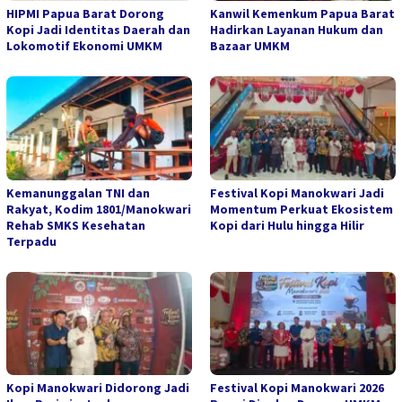
HIPMI Papua Barat Dorong
Kanwil Kemenkum Papua Barat
Kopi Jadi Identitas Daerah dan
Hadirkan Layanan Hukum dan
Lokomotif Ekonomi UMKM
Bazaar UMKM
Kemanunggalan TNI dan
Festival Kopi Manokwari Jadi
Rakyat, Kodim 1801/Manokwari
Momentum Perkuat Ekosistem
Rehab SMKS Kesehatan
Kopi dari Hulu hingga Hilir
Terpadu
Kopi Manokwari Didorong Jadi
Festival Kopi Manokwari 2026