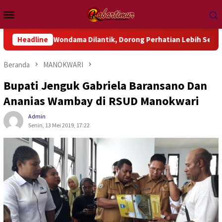
Loncat
Menu
ke
Mobile
konten
k Wondama Dilantik, Dorong Perhatian Lebih Serius Terhadap Is
Headline
Beranda
MANOKWARI
Bupati Jenguk Gabriela Baransano Dan
Ananias Wambay di RSUD Manokwari
Admin
Senin, 13 Mei 2019, 17:22