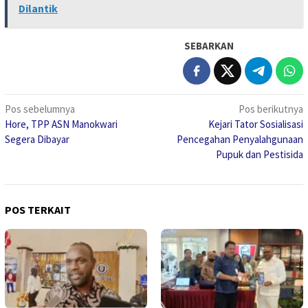
Dilantik
SEBARKAN
Navigasi
Pos sebelumnya
Pos berikutnya
Hore, TPP ASN Manokwari
Kejari Tator Sosialisasi
pos
Segera Dibayar
Pencegahan Penyalahgunaan
Pupuk dan Pestisida
POS TERKAIT