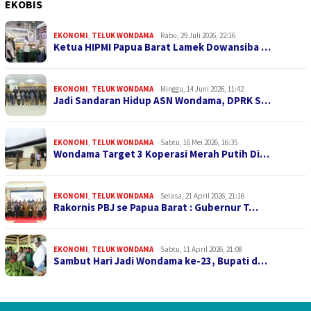
EKOBIS
EKONOMI
,
TELUK WONDAMA
Rabu, 29 Juli 2026, 22:16
Ketua HIPMI Papua Barat Lamek Dowansiba …
EKONOMI
,
TELUK WONDAMA
Minggu, 14 Juni 2026, 11:42
Jadi Sandaran Hidup ASN Wondama, DPRK S…
EKONOMI
,
TELUK WONDAMA
Sabtu, 16 Mei 2026, 16:35
Wondama Target 3 Koperasi Merah Putih Di…
EKONOMI
,
TELUK WONDAMA
Selasa, 21 April 2026, 21:16
Rakornis PBJ se Papua Barat : Gubernur T…
EKONOMI
,
TELUK WONDAMA
Sabtu, 11 April 2026, 21:08
Sambut Hari Jadi Wondama ke-23, Bupati d…