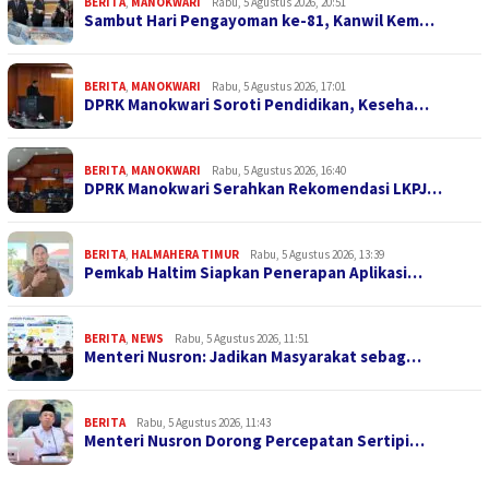
BERITA
,
MANOKWARI
Rabu, 5 Agustus 2026, 20:51
Sambut Hari Pengayoman ke-81, Kanwil Kem…
BERITA
,
MANOKWARI
Rabu, 5 Agustus 2026, 17:01
DPRK Manokwari Soroti Pendidikan, Keseha…
BERITA
,
MANOKWARI
Rabu, 5 Agustus 2026, 16:40
DPRK Manokwari Serahkan Rekomendasi LKPJ…
BERITA
,
HALMAHERA TIMUR
Rabu, 5 Agustus 2026, 13:39
Pemkab Haltim Siapkan Penerapan Aplikasi…
BERITA
,
NEWS
Rabu, 5 Agustus 2026, 11:51
Menteri Nusron: Jadikan Masyarakat sebag…
BERITA
Rabu, 5 Agustus 2026, 11:43
Menteri Nusron Dorong Percepatan Sertipi…