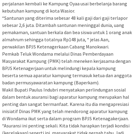
perjalanan kembali ke Kampung Oyaa usai berbelanja barang
kebutuhan kampung di kota Wasior.
“Santunan yang diterima sebesar 48 kali gaji dari gaji terlapor
sebesar 2,6 juta. Ditambah santunan meninggal dunia, uang
pemakaman, santuan berkala dan bea siswa untuk 1 orang anak
almahrum sehingga totalnya Rp148 juta, “ jelas Aan,
perwakilan BPJS Ketenagerkaan Cabang Manokwari.
Pemkab Teluk Wondama melalui Dinas Pemberdayaan
Masyarakat Kampung (PMK) telah meneken kerjasama dengan
BPJS Ketenagerjaan untuk melindungi kepala kampung
beserta semua aparatur kampung termasuk ketua dan anggota
badan permusyawaratan kampung (Baperkam).
Wakil Bupati Paulus Indubri menyatakan perlindungan sosial
dalam bentuk asuransi bagi aparatur kampung merupakan hal
penting dan sangat bermanfaat. Karena itu dia mengapresiasi
inisiatif Dinas PMK yang telah mendorong aparatur kampung
di Wondama ikut serta dalam program BPJS Ketenagakerjaan.
“Asuransi ini penting sekali. Kita tidak harapkan terjadi kondisi
(kecelakaan) seperti ini, masyarakat tidak pernah tahu. Jadi