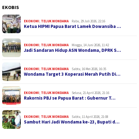
EKOBIS
EKONOMI
,
TELUK WONDAMA
Rabu, 29 Juli 2026, 22:16
Ketua HIPMI Papua Barat Lamek Dowansiba …
EKONOMI
,
TELUK WONDAMA
Minggu, 14 Juni 2026, 11:42
Jadi Sandaran Hidup ASN Wondama, DPRK S…
EKONOMI
,
TELUK WONDAMA
Sabtu, 16 Mei 2026, 16:35
Wondama Target 3 Koperasi Merah Putih Di…
EKONOMI
,
TELUK WONDAMA
Selasa, 21 April 2026, 21:16
Rakornis PBJ se Papua Barat : Gubernur T…
EKONOMI
,
TELUK WONDAMA
Sabtu, 11 April 2026, 21:08
Sambut Hari Jadi Wondama ke-23, Bupati d…