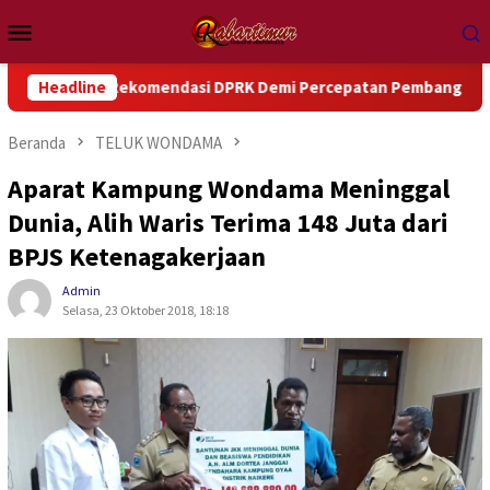
Loncat
Menu
ke
Mobile
konten
i Rekomendasi DPRK Demi Percepatan Pembangunan Daerah
Headline
Beranda
TELUK WONDAMA
Aparat Kampung Wondama Meninggal
Dunia, Alih Waris Terima 148 Juta dari
BPJS Ketenagakerjaan
Admin
Selasa, 23 Oktober 2018, 18:18