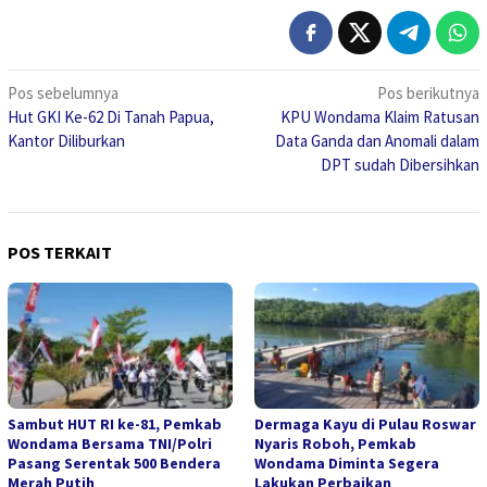
Navigasi
Pos sebelumnya
Pos berikutnya
Hut GKI Ke-62 Di Tanah Papua,
KPU Wondama Klaim Ratusan
pos
Kantor Diliburkan
Data Ganda dan Anomali dalam
DPT sudah Dibersihkan
POS TERKAIT
Sambut HUT RI ke-81, Pemkab
Dermaga Kayu di Pulau Roswar
Wondama Bersama TNI/Polri
Nyaris Roboh, Pemkab
Pasang Serentak 500 Bendera
Wondama Diminta Segera
Merah Putih
Lakukan Perbaikan