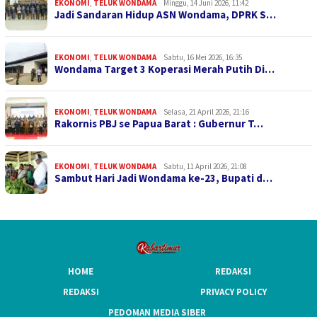
EKONOMI
,
TELUK WONDAMA
Minggu, 14 Juni 2026, 11:42
Jadi Sandaran Hidup ASN Wondama, DPRK S…
EKONOMI
,
TELUK WONDAMA
Sabtu, 16 Mei 2026, 16:35
Wondama Target 3 Koperasi Merah Putih Di…
EKONOMI
,
TELUK WONDAMA
Selasa, 21 April 2026, 21:16
Rakornis PBJ se Papua Barat : Gubernur T…
EKONOMI
,
TELUK WONDAMA
Sabtu, 11 April 2026, 21:08
Sambut Hari Jadi Wondama ke-23, Bupati d…
HOME
REDAKSI
REDAKSI
PRIVACY POLICY
PEDOMAN MEDIA SIBER