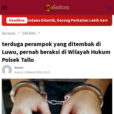
Loncat
Menu
ke
Mobile
konten
Wondama Dilantik, Dorong Perhatian Lebih Serius Terhadap Isu 
Headline
Beranda
DAERAH
terduga perampok yang ditembak di
Luwu, pernah beraksi di Wilayah Hukum
Polsek Tallo
Admin
Kamis, 10 Maret 2016, 23:32