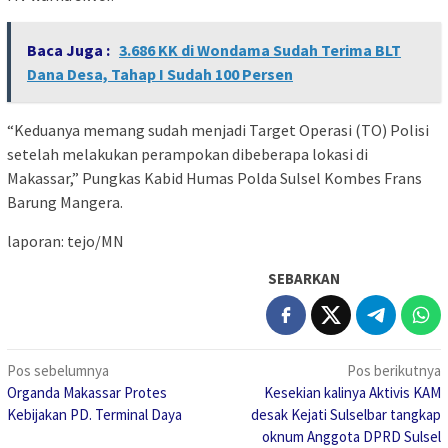
Baca Juga :
3.686 KK di Wondama Sudah Terima BLT
Dana Desa, Tahap I Sudah 100 Persen
“Keduanya memang sudah menjadi Target Operasi (TO) Polisi
setelah melakukan perampokan dibeberapa lokasi di
Makassar,” Pungkas Kabid Humas Polda Sulsel Kombes Frans
Barung Mangera.
laporan: tejo/MN
SEBARKAN
Navigasi
Pos sebelumnya
Pos berikutnya
Organda Makassar Protes
Kesekian kalinya Aktivis KAM
pos
Kebijakan PD. Terminal Daya
desak Kejati Sulselbar tangkap
oknum Anggota DPRD Sulsel