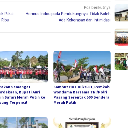
Pos berikutnya
ak Pakai
Hermus Indou pada Pendukungnya: Tidak Boleh
 Ribu
Ada Kekerasan dan Intimidasi
rakan Semangat
Sambut HUT RI ke-81, Pemkab
rdekaan, Bupati Auri
Wondama Bersama TNI/Polri
in Safari Merah Putih ke
Pasang Serentak 500 Bendera
ung Terpencil
Merah Putih