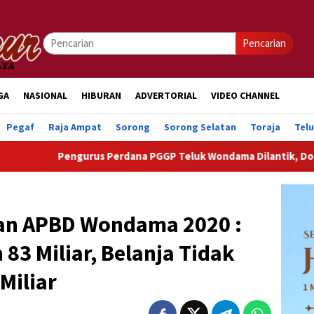
Pencarian
GA
NASIONAL
HIBURAN
ADVERTORIAL
VIDEO CHANNEL
Pegaf
Raja Ampat
Sorong
Sorong Selatan
Toraja
Tel
urus Perdana PGGP Teluk Wondama Dilantik, Dorong Perhatian L
an APBD Wondama 2020 :
83 Miliar, Belanja Tidak
Miliar