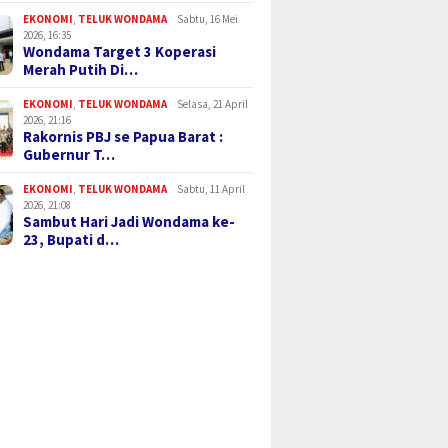
EKONOMI
,
TELUK WONDAMA
Sabtu, 16 Mei
2026, 16:35
Wondama Target 3 Koperasi
Merah Putih Di…
EKONOMI
,
TELUK WONDAMA
Selasa, 21 April
2026, 21:16
Rakornis PBJ se Papua Barat :
Gubernur T…
EKONOMI
,
TELUK WONDAMA
Sabtu, 11 April
2026, 21:08
Sambut Hari Jadi Wondama ke-
23, Bupati d…