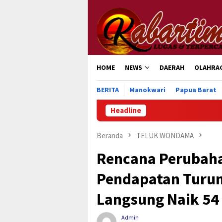
Loncat
ke
konten
HOME
NEWS
DAERAH
OLAHRA
BERITA
Manokwari
Papua Barat
Headline
Peng
Beranda
TELUK WONDAMA
Rencana Perubah
Pendapatan Turun 
Langsung Naik 54 
Admin