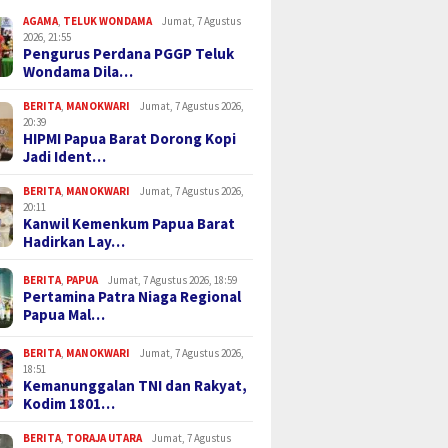
AGAMA
,
TELUK WONDAMA
Jumat, 7 Agustus
2026, 21:55
Pengurus Perdana PGGP Teluk
Wondama Dila…
BERITA
,
MANOKWARI
Jumat, 7 Agustus 2026,
20:39
HIPMI Papua Barat Dorong Kopi
Jadi Ident…
BERITA
,
MANOKWARI
Jumat, 7 Agustus 2026,
20:11
Kanwil Kemenkum Papua Barat
Hadirkan Lay…
BERITA
,
PAPUA
Jumat, 7 Agustus 2026, 18:59
Pertamina Patra Niaga Regional
Papua Mal…
BERITA
,
MANOKWARI
Jumat, 7 Agustus 2026,
18:51
Kemanunggalan TNI dan Rakyat,
Kodim 1801…
BERITA
,
TORAJA UTARA
Jumat, 7 Agustus