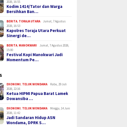
2026, 16:55
Kodim 1414/Tator dan Warga
Bersihkan Ban…
BERITA
,
TORAJA UTARA
Jumat, 7 Agustus
2026, 16:53
Kapolres Toraja Utara Perkuat
Sinergi de…
BERITA
,
MANOKWARI
Jumat, 7 Agustus 2026,
15:00
Festival Kopi Manokwari Jadi
Momentum Pe…
S
EKONOMI
,
TELUK WONDAMA
Rabu, 29 Juli
2026, 22:16
Ketua HIPMI Papua Barat Lamek
Dowansiba …
EKONOMI
,
TELUK WONDAMA
Minggu, 14 Juni
2026, 11:42
Jadi Sandaran Hidup ASN
Wondama, DPRK S…