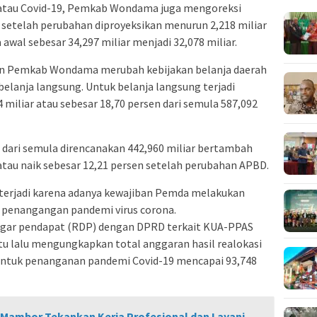
 atau Covid-19, Pemkab Wondama juga mengoreksi
 setelah perubahan diproyeksikan menurun 2,218 miliar
 awal sebesar 34,297 miliar menjadi 32,078 miliar.
an Pemkab Wondama merubah kebijakan belanja daerah
belanja langsung. Untuk belanja langsung terjadi
miliar atau sebesar 18,70 persen dari semula 587,092
 dari semula direncanakan 442,960 miliar bertambah
 atau naik sebesar 12,21 persen setelah perubahan APBD.
 terjadi karena adanya kewajiban Pemda melakukan
k penangangan pandemi virus corona.
ngar pendapat (RDP) dengan DPRD terkait KUA-PPAS
 lalu mengungkapkan total anggaran hasil realokasi
untuk penanganan pandemi Covid-19 mencapai 93,748
, Mambor Tekankan Kerja Profesional dan Layani