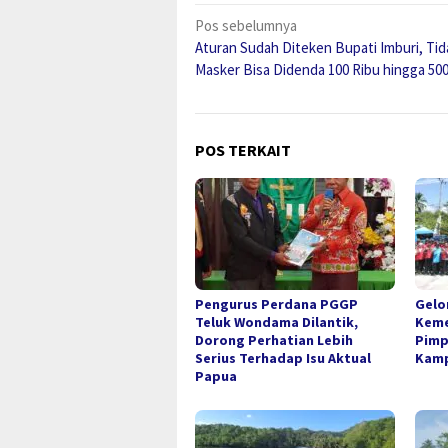
Navigasi
Pos sebelumnya
Aturan Sudah Diteken Bupati Imburi, Tid
pos
Masker Bisa Didenda 100 Ribu hingga 500
POS TERKAIT
Pengurus Perdana PGGP
Gelo
Teluk Wondama Dilantik,
Keme
Dorong Perhatian Lebih
Pimp
Serius Terhadap Isu Aktual
Kamp
Papua