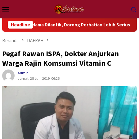
Loncat
Menu
ke
Mobile
konten
a Dilantik, Dorong Perhatian Lebih Serius Terhadap Isu Aktua
Headline
Beranda
DAERAH
Pegaf Rawan ISPA, Dokter Anjurkan
Warga Rajin Komsumsi Vitamin C
Admin
Jumat, 28 Juni 2019, 06:26