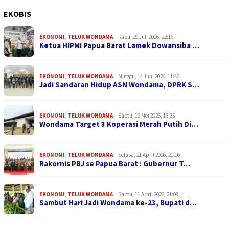
EKOBIS
EKONOMI
,
TELUK WONDAMA
Rabu, 29 Juli 2026, 22:16
Ketua HIPMI Papua Barat Lamek Dowansiba …
EKONOMI
,
TELUK WONDAMA
Minggu, 14 Juni 2026, 11:42
Jadi Sandaran Hidup ASN Wondama, DPRK S…
EKONOMI
,
TELUK WONDAMA
Sabtu, 16 Mei 2026, 16:35
Wondama Target 3 Koperasi Merah Putih Di…
EKONOMI
,
TELUK WONDAMA
Selasa, 21 April 2026, 21:16
Rakornis PBJ se Papua Barat : Gubernur T…
EKONOMI
,
TELUK WONDAMA
Sabtu, 11 April 2026, 21:08
Sambut Hari Jadi Wondama ke-23, Bupati d…