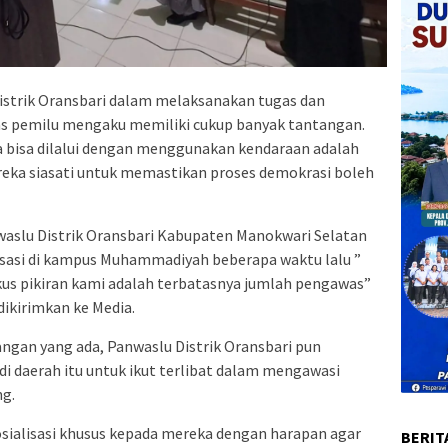
strik Oransbari dalam melaksanakan tugas dan
 pemilu mengaku memiliki cukup banyak tantangan.
 bisa dilalui dengan menggunakan kendaraan adalah
reka siasati untuk memastikan proses demokrasi boleh
waslu Distrik Oransbari Kabupaten Manokwari Selatan
isasi di kampus Muhammadiyah beberapa waktu lalu ”
kus pikiran kami adalah terbatasnya jumlah pengawas”
dikirimkan ke Media.
gan yang ada, Panwaslu Distrik Oransbari pun
i daerah itu untuk ikut terlibat dalam mengawasi
ng.
sialisasi khusus kepada mereka dengan harapan agar
BERIT