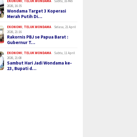
EKONOMI
,
TELUK WONDAMA
Sabtu, 16 Mei
2026, 16:35
Wondama Target 3 Koperasi
Merah Putih Di…
EKONOMI
,
TELUK WONDAMA
Selasa, 21 April
2026, 21:16
Rakornis PBJ se Papua Barat :
Gubernur T…
EKONOMI
,
TELUK WONDAMA
Sabtu, 11 April
2026, 21:08
Sambut Hari Jadi Wondama ke-
23, Bupati d…