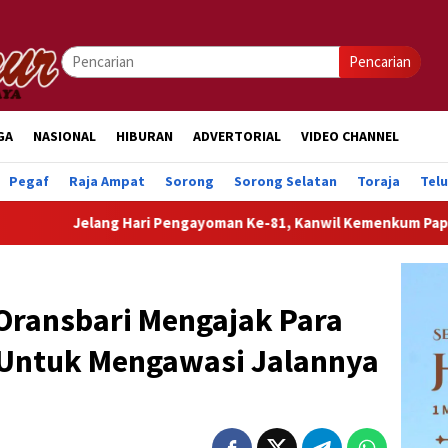
Pencarian
GA
NASIONAL
HIBURAN
ADVERTORIAL
VIDEO CHANNEL
Pegaf
Raja Ampat
Sorong
Sorong Selatan
Toraja
Tel
ng Hari Pengayoman Ke-81, Kanwil Kemenkum Papua Barat Hadirk
 Oransbari Mengajak Para
 Untuk Mengawasi Jalannya