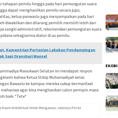
 tahapan pemilu hingga pada hari pemungutan suara
ngga dapat menghasilkan pemilu secara jujur,
alitas, ketua panwaslu juga menyampaikan pada hari
h diwakilkan dan dilarang pemilih memilih lebih dari
anya sangki administratif, rekomendasi pemungutan suara
i pidana sebagiamna diatur di uu pemilu.
rat, Kementrian Pertanian Lakukan Pendampingan
k Sapi Oransbari Mansel
EKOBI
ammadiya Manokwari Selatan ini mendapat respon
ngklaim bahwa Ketua Stikip Muhamadiyah kelas
ungan Bawaslu ke kampus mereka cukup bermanfaat
 mahasiwa agar bisa menghasikan calon pemipin masa
ih baik. *Tete*
ra Kaum Intelektual Untuk Mengawasi Jalannya Pesta