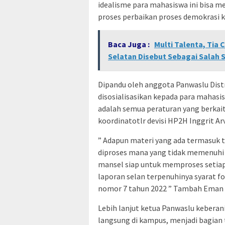
idealisme para mahasiswa ini bisa m
proses perbaikan proses demokrasi ke
Baca Juga :
Multi Talenta, Tia
Selatan Disebut Sebagai Salah 
Dipandu oleh anggota Panwaslu Dist
disosialisasikan kepada para mahasi
adalah semua peraturan yang berkai
koordinatotlr devisi HP2H Inggrit Ar
” Adapun materi yang ada termasuk 
diproses mana yang tidak memenuhi 
mansel siap untuk memproses setiap
laporan selan terpenuhinya syarat f
nomor 7 tahun 2022 ” Tambah Eman s
Lebih lanjut ketua Panwaslu keberan
langsung di kampus, menjadi bagian