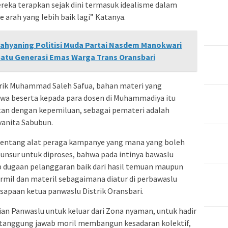
ereka terapkan sejak dini termasuk idealisme dalam
 arah yang lebih baik lagi” Katanya.
 Cahyaning Politisi Muda Partai Nasdem Manokwari
Satu Generasi Emas Warga Trans Oransbari
rik Muhammad Saleh Safua, bahan materi yang
swa beserta kepada para dosen di Muhammadiya itu
tan dengan kepemiluan, sebagai pemateri adalah
vanita Sabubun.
tentang alat peraga kampanye yang mana yang boleh
unsur untuk diproses, bahwa pada intinya bawaslu
 dugaan pelanggaran baik dari hasil temuan maupun
ormil dan materil sebagaimana diatur di perbawaslu
apaan ketua panwaslu Distrik Oransbari.
ian Panwaslu untuk keluar dari Zona nyaman, untuk hadir
 tanggung jawab moril membangun kesadaran kolektif,