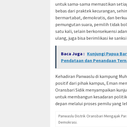
untuk sama-sama memastikan setiap
bebas dari praktek kecurangan, sehi
bermartabat, demokratis, dan berku
pemungutan suara, pemilih tidak bole
satu kali, selain berkonsekuensi ad
ulang, juga bisa berimlikasi ke sanks
Baca Juga :
Kunjungi Papua Ba
Pendataan dan Penandaan Terna
Kehadiran Panwaslu di kampung Muh
positif dari pihak kampus, Eman me
Oransbari Sidik menyampaikan kunj
untuk membangun kesadaran politik
depan melalui proses pemilu yang leb
Panwaslu Distrik Oransbari Mengajak Pa
Demokrasi.