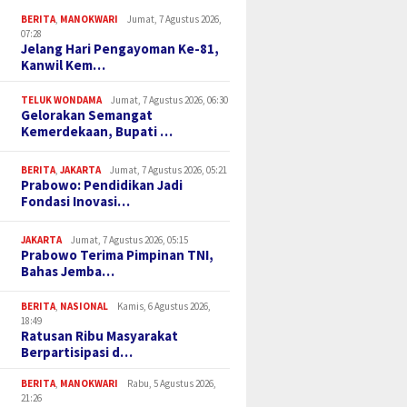
BERITA
,
MANOKWARI
Jumat, 7 Agustus 2026,
07:28
Jelang Hari Pengayoman Ke-81,
Kanwil Kem…
TELUK WONDAMA
Jumat, 7 Agustus 2026, 06:30
Gelorakan Semangat
Kemerdekaan, Bupati …
BERITA
,
JAKARTA
Jumat, 7 Agustus 2026, 05:21
Prabowo: Pendidikan Jadi
Fondasi Inovasi…
JAKARTA
Jumat, 7 Agustus 2026, 05:15
Prabowo Terima Pimpinan TNI,
Bahas Jemba…
BERITA
,
NASIONAL
Kamis, 6 Agustus 2026,
18:49
Ratusan Ribu Masyarakat
Berpartisipasi d…
BERITA
,
MANOKWARI
Rabu, 5 Agustus 2026,
21:26