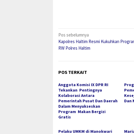
Navigasi
Pos sebelumnya
Kapolres Haltim Resmi Kukuhkan Program
pos
RW Polres Haltim
POS TERKAIT
Anggota Komisi IX DPR RI
Prog
Tekankan Pentingnya
Peme
Kolaborasi Antara
Kese
Pemerintah Pusat Dan Daerah
Dan 
Dalam Menyukseskan
Program Makan Bergizi
Gratis
Pelaku UMKM di Manokwari
Mari