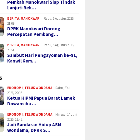
Pemkab Manokwari Siap Tindak
Lanjuti Rek…
BERITA
,
MANOKWARI
Rabu, 5 Agustus 2026,
21:09
DPRK Manokwari Dorong
Percepatan Pembang…
BERITA
,
MANOKWARI
Rabu, 5 Agustus 2026,
20:51
Sambut Hari Pengayoman ke-81,
Kanwil Kem…
S
EKONOMI
,
TELUK WONDAMA
Rabu, 29 Juli
2026, 22:16
Ketua HIPMI Papua Barat Lamek
Dowansiba …
EKONOMI
,
TELUK WONDAMA
Minggu, 14 Juni
2026, 11:42
Jadi Sandaran Hidup ASN
Wondama, DPRK S…