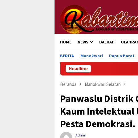
Loncat
ke
konten
HOME
NEWS
DAERAH
OLAHRA
BERITA
Manokwari
Papua Barat
Headline
Jela
Beranda
Manokwari Selatan
Panwaslu Distrik
Kaum Intelektual
Pesta Demokrasi.
Admin