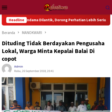
Loncat
Menu
ke
Mobile
konten
ondama Dilantik, Dorong Perhatian Lebih Serius Terhadap Isu A
Headline
Beranda
MANOKWARI
Dituding Tidak Berdayakan Pengusaha
Lokal, Warga Minta Kepalai Balai Di
copot
Admin
Rabu, 26 September 2018, 20:41