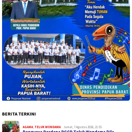
BERITA TERKINI
AGAMA
,
TELUK WONDAMA
Jumat, 7 Agustus 2026, 21:55
Pengurus Perdana PGGP Teluk Wondama Dila…