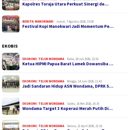
Kapolres Toraja Utara Perkuat Sinergi de…
BERITA
,
MANOKWARI
Jumat, 7 Agustus 2026, 15:00
Festival Kopi Manokwari Jadi Momentum Pe…
EKOBIS
EKONOMI
,
TELUK WONDAMA
Rabu, 29 Juli 2026, 22:16
Ketua HIPMI Papua Barat Lamek Dowansiba …
EKONOMI
,
TELUK WONDAMA
Minggu, 14 Juni 2026, 11:42
Jadi Sandaran Hidup ASN Wondama, DPRK S…
EKONOMI
,
TELUK WONDAMA
Sabtu, 16 Mei 2026, 16:35
Wondama Target 3 Koperasi Merah Putih Di…
EKONOMI
,
TELUK WONDAMA
Selasa, 21 April 2026, 21:16