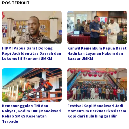
POS TERKAIT
HIPMI Papua Barat Dorong
Kanwil Kemenkum Papua Barat
Kopi Jadi Identitas Daerah dan
Hadirkan Layanan Hukum dan
Lokomotif Ekonomi UMKM
Bazaar UMKM
Kemanunggalan TNI dan
Festival Kopi Manokwari Jadi
Rakyat, Kodim 1801/Manokwari
Momentum Perkuat Ekosistem
Rehab SMKS Kesehatan
Kopi dari Hulu hingga Hilir
Terpadu