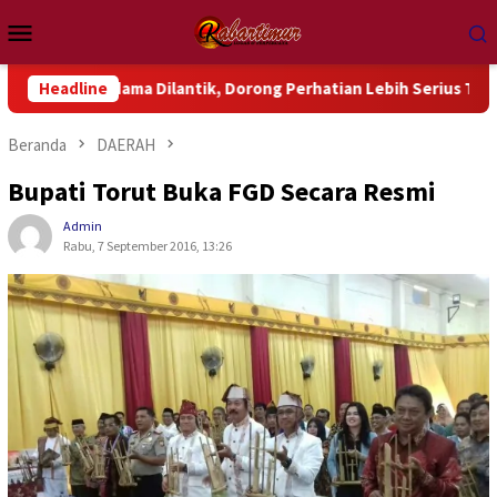
Loncat
Menu
ke
Mobile
konten
ondama Dilantik, Dorong Perhatian Lebih Serius Terhadap Isu A
Headline
Beranda
DAERAH
Bupati Torut Buka FGD Secara Resmi
Admin
Rabu, 7 September 2016, 13:26