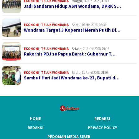
EKONOMI
,
TELUK WONDAMA
Minggu, 14 Juni 2026, 11:42
Jadi Sandaran Hidup ASN Wondama, DPRK S…
EKONOMI
,
TELUK WONDAMA
Sabtu, 16 Mei 2026, 16:35
Wondama Target 3 Koperasi Merah Putih Di…
EKONOMI
,
TELUK WONDAMA
Selasa, 21 April 2026, 21:16
Rakornis PBJ se Papua Barat : Gubernur T…
EKONOMI
,
TELUK WONDAMA
Sabtu, 11 April 2026, 21:08
Sambut Hari Jadi Wondama ke-23, Bupati d…
HOME
REDAKSI
REDAKSI
PRIVACY POLICY
PEDOMAN MEDIA SIBER