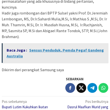
permasalahan yang ada khususnya di bidang pertanian,
kuncinya.
Hadir juga rombongan dari BPTP Sulsel yakni Prof. Dr.Jeremiah
Lembongan, MS, Dr.Ir.Sahardi Mulia,M.Si, Ir.Mathius S ,M.Si, Dr. Ir
Muh. Thamrin, M.Si, Dr. Ir. Musdiah Husna, M.Si, Ir.Ruchjanish,
MP, Sasmita SP, M.Si dan Abigael Rante Tondok, STP, M.Si.(John
Brahman).
Baca Juga :
Sensus Penduduk, Pemda Pegaf Gandeng
Australia
Dikirim dari perangkat Samsung saya
SEBARKAN
Navigasi
Pos sebelumnya
Pos berikutnya
Bupati Lutim Kukuhkan Ikatan
Dasrul Maafkan Murid yang
pos