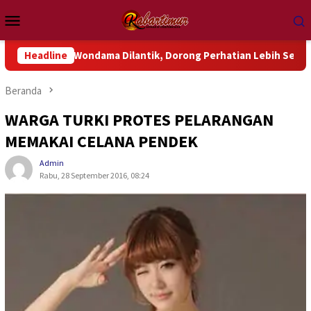
Loncat
Menu
ke
Mobile
konten
luk Wondama Dilantik, Dorong Perhatian Lebih Serius Terhadap 
Headline
Beranda
WARGA TURKI PROTES PELARANGAN
MEMAKAI CELANA PENDEK
Admin
Rabu, 28 September 2016, 08:24