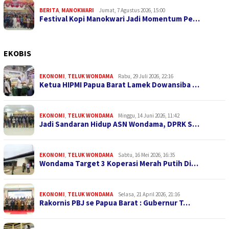
BERITA
,
MANOKWARI
Jumat, 7 Agustus 2026, 15:00
Festival Kopi Manokwari Jadi Momentum Pe…
EKOBIS
EKONOMI
,
TELUK WONDAMA
Rabu, 29 Juli 2026, 22:16
Ketua HIPMI Papua Barat Lamek Dowansiba …
EKONOMI
,
TELUK WONDAMA
Minggu, 14 Juni 2026, 11:42
Jadi Sandaran Hidup ASN Wondama, DPRK S…
EKONOMI
,
TELUK WONDAMA
Sabtu, 16 Mei 2026, 16:35
Wondama Target 3 Koperasi Merah Putih Di…
EKONOMI
,
TELUK WONDAMA
Selasa, 21 April 2026, 21:16
Rakornis PBJ se Papua Barat : Gubernur T…