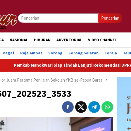
Pencarian
GA
NASIONAL
HIBURAN
ADVERTORIAL
VIDEO CHANNEL
Pegaf
Raja Ampat
Sorong
Sorong Selatan
Toraja
Tel
Manokwari Siap Tindak Lanjuti Rekomendasi DPRK Demi Perce
or Juara Pertama Penilaian Sekolah YKB se-Papua Barat
507_202523_3533