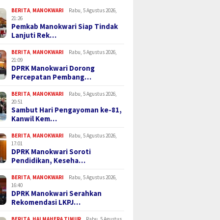
BERITA
,
MANOKWARI
Rabu, 5 Agustus 2026,
21:26
Pemkab Manokwari Siap Tindak
Lanjuti Rek…
BERITA
,
MANOKWARI
Rabu, 5 Agustus 2026,
21:09
DPRK Manokwari Dorong
Percepatan Pembang…
BERITA
,
MANOKWARI
Rabu, 5 Agustus 2026,
20:51
Sambut Hari Pengayoman ke-81,
Kanwil Kem…
BERITA
,
MANOKWARI
Rabu, 5 Agustus 2026,
17:01
DPRK Manokwari Soroti
Pendidikan, Keseha…
BERITA
,
MANOKWARI
Rabu, 5 Agustus 2026,
16:40
DPRK Manokwari Serahkan
Rekomendasi LKPJ…
BERITA
,
HALMAHERA TIMUR
Rabu, 5 Agustus