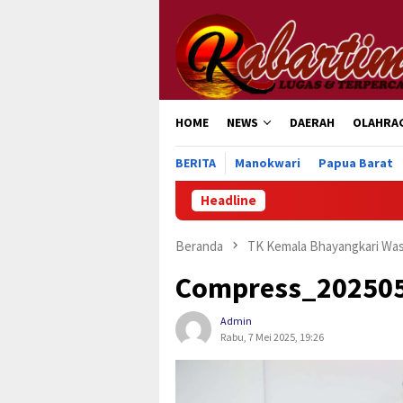
Loncat
ke
konten
HOME
NEWS
DAERAH
OLAHRA
BERITA
Manokwari
Papua Barat
Headline
Pemkab 
Beranda
TK Kemala Bhayangkari Wasi
Compress_20250
Admin
Rabu, 7 Mei 2025, 19:26