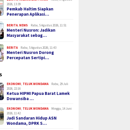
2026, 13:39
Pemkab Haltim Siapkan
Penerapan Aplikasi…
BERITA
,
NEWS
Rabu, 5 Agustus 2026, 11:51
Menteri Nusron: Jadikan
Masyarakat sebag…
BERITA
Rabu, 5 Agustus 2026, 11:43
Menteri Nusron Dorong
Percepatan Sertipi…
S
EKONOMI
,
TELUK WONDAMA
Rabu, 29 Juli
2026, 22:16
Ketua HIPMI Papua Barat Lamek
Dowansiba …
EKONOMI
,
TELUK WONDAMA
Minggu, 14 Juni
2026, 11:42
Jadi Sandaran Hidup ASN
Wondama, DPRK S…