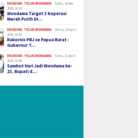
EKONOMI
,
TELUK WONDAMA
Sabtu, 16 Mei
2026, 16:35
Wondama Target 3 Koperasi
Merah Putih Di…
EKONOMI
,
TELUK WONDAMA
Selasa, 21 April
2026, 21:16
Rakornis PBJ se Papua Barat :
Gubernur T…
EKONOMI
,
TELUK WONDAMA
Sabtu, 11 April
2026, 21:08
Sambut Hari Jadi Wondama ke-
23, Bupati d…