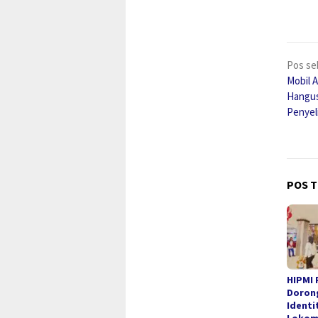
Nav
Pos se
pos
Mobil 
Hangus
Penyel
POS T
HIPMI 
Dorong
Identi