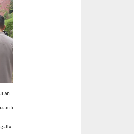
ulian
aan di
ngallo