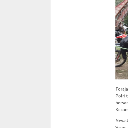
Toraja
Polri 
bersa
Kecam
Mewaki
Yosep