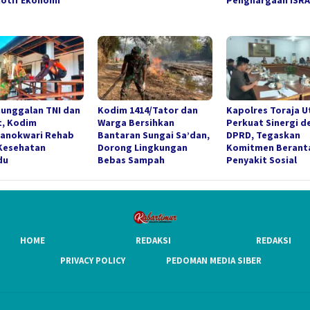
otif Ekonomi
Penghargaan ISRA
unggalan TNI dan
Kodim 1414/Tator dan
Kapolres Toraja U
t, Kodim
Warga Bersihkan
Perkuat Sinergi d
Manokwari Rehab
Bantaran Sungai Sa’dan,
DPRD, Tegaskan
Kesehatan
Dorong Lingkungan
Komitmen Berant
du
Bebas Sampah
Penyakit Sosial
HOME
REDAKSI
REDAKSI
PRIVACY POLICY
PEDOMAN MEDIA SIBER