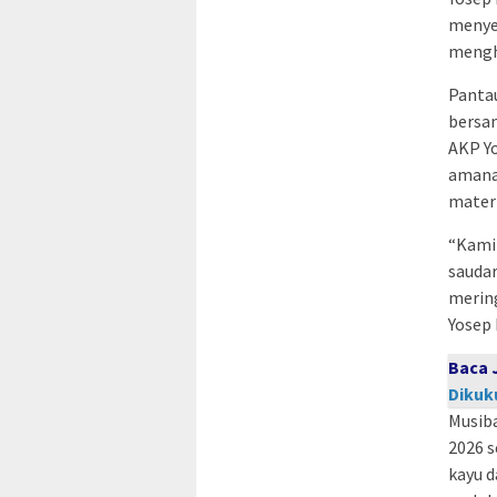
menye
mengh
Pantau
bersam
AKP Y
amana
materi
“Kami
saudar
mering
Yosep 
Baca 
Dikuk
Musiba
2026 s
kayu d