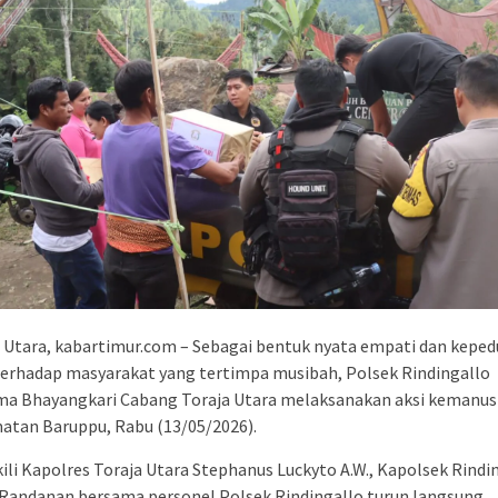
 Utara, kabartimur.com – Sebagai bentuk nyata empati dan keped
terhadap masyarakat yang tertimpa musibah, Polsek Rindingallo
ma Bhayangkari Cabang Toraja Utara melaksanakan aksi kemanusi
atan Baruppu, Rabu (13/05/2026).
li Kapolres Toraja Utara Stephanus Luckyto A.W., Kapolsek Rindi
 Randanan bersama personel Polsek Rindingallo turun langsung