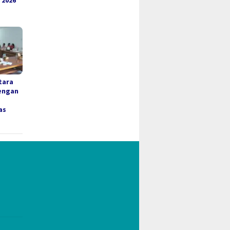
 2026
tara
engan
as