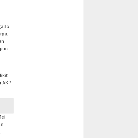
gallo
rga.
an
upun
ikit
ar AKP
Mei
an
t