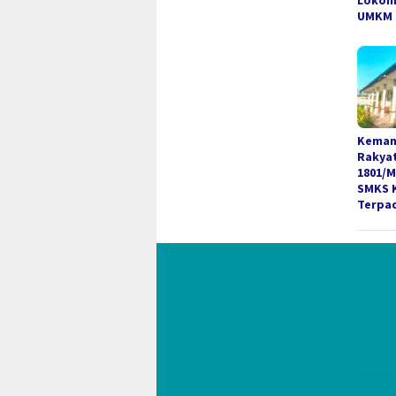
Lokom
UMKM
Keman
Rakya
1801/
SMKS 
Terpa