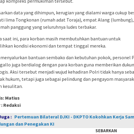
ap kompleks permukiman tersebut.
arkan data yang dihimpun, kerugian yang dialami warga cukup bes
ti lima Tongkonan (rumah adat Toraja), empat Alang (lumbung),
umah panggung yang seluruhnya ludes terbakar.
a saat ini, para korban masih membutuhkan bantuan untuk
ihkan kondisi ekonomi dan tempat tinggal mereka.
n menyalurkan bantuan sembako dan kebutuhan pokok, personel 
ngallo juga berdialog dengan para korban guna memberikan duku
ogis. Aksi tersebut menjadi wujud kehadiran Polri tidak hanya seb
ak hukum, tetapi juga sebagai pelindung dan pengayom masyarak
 kesulitan.
s: Matius
 : Redaksi
Juga :
Pertemuan Bilateral DJKI - DKPTO Kokohkan Kerja Sa
dungan dan Penegakan KI
SEBARKAN