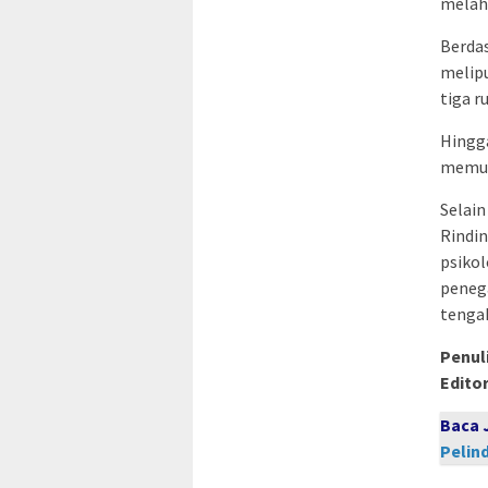
melah
Berdas
melipu
tiga r
Hingg
memul
Selai
Rindi
psikol
peneg
tengah
Penuli
Editor
Baca 
Pelin