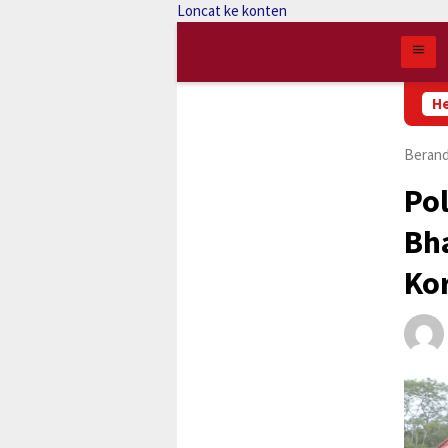
Loncat ke konten
Pengurus Perdana 
He
Beran
Po
Bh
Ko