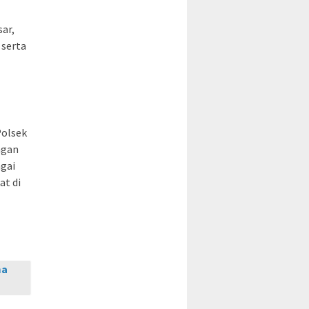
ar,
 serta
Polsek
ngan
agai
at di
ma