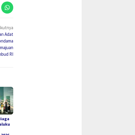
ikutnya
an Adat
Wondama
emajuan
nbud RI
Niaga
aluku