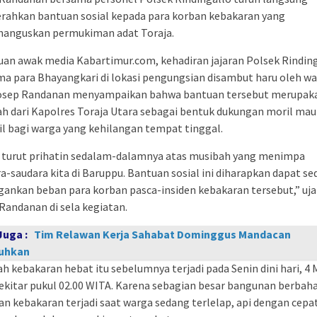
rahkan bantuan sosial kepada para korban kebakaran yang
anguskan permukiman adat Toraja.
an awak media Kabartimur.com, kehadiran jajaran Polsek Rindin
a para Bhayangkari di lokasi pengungsian disambut haru oleh wa
osep Randanan menyampaikan bahwa bantuan tersebut merupak
h dari Kapolres Toraja Utara sebagai bentuk dukungan moril ma
l bagi warga yang kehilangan tempat tinggal.
 turut prihatin sedalam-dalamnya atas musibah yang menimpa
a-saudara kita di Baruppu. Bantuan sosial ini diharapkan dapat sed
ankan beban para korban pasca-insiden kebakaran tersebut,” uj
Randanan di sela kegiatan.
Juga :
Tim Relawan Kerja Sahabat Dominggus Mandacan
uhkan
h kebakaran hebat itu sebelumnya terjadi pada Senin dini hari, 4 
ekitar pukul 02.00 WITA. Karena sebagian besar bangunan berbah
an kebakaran terjadi saat warga sedang terlelap, api dengan cepa