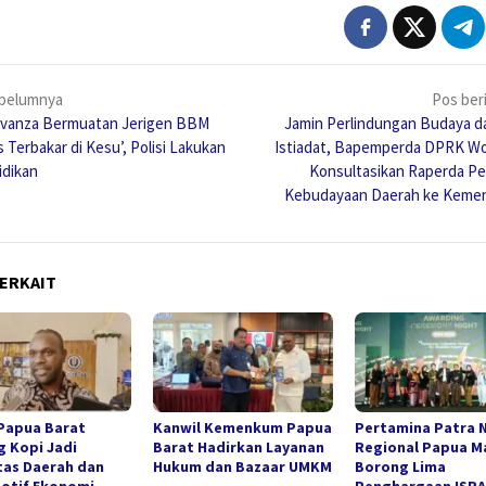
igasi
belumnya
Pos ber
Avanza Bermuatan Jerigen BBM
Jamin Perlindungan Budaya d
 Terbakar di Kesu’, Polisi Lakukan
Istiadat, Bapemperda DPRK 
idikan
Konsultasikan Raperda P
Kebudayaan Daerah ke Keme
ERKAIT
Papua Barat
Kanwil Kemenkum Papua
Pertamina Patra 
 Kopi Jadi
Barat Hadirkan Layanan
Regional Papua M
tas Daerah dan
Hukum dan Bazaar UMKM
Borong Lima