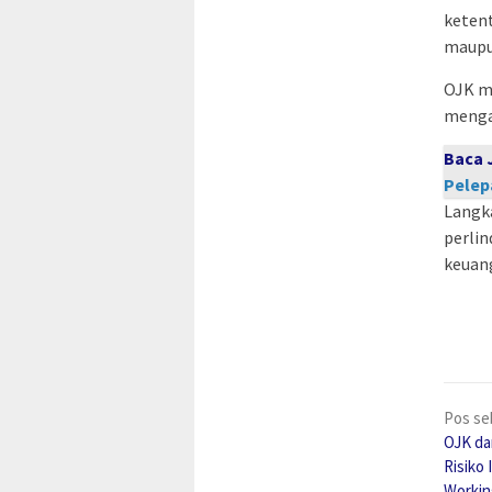
ketent
maupu
OJK m
menga
Baca 
Pelep
Langk
perlin
keuang
Nav
Pos se
pos
OJK da
Risiko
Workin