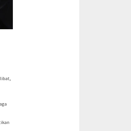
libat,
baga
tikan