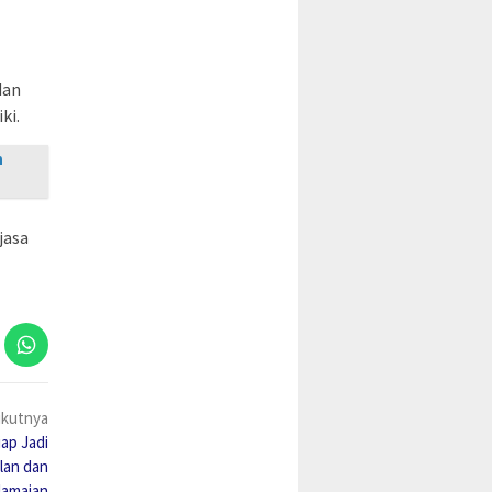
dan
ki.
n
jasa
ikutnya
ap Jadi
lan dan
amaian