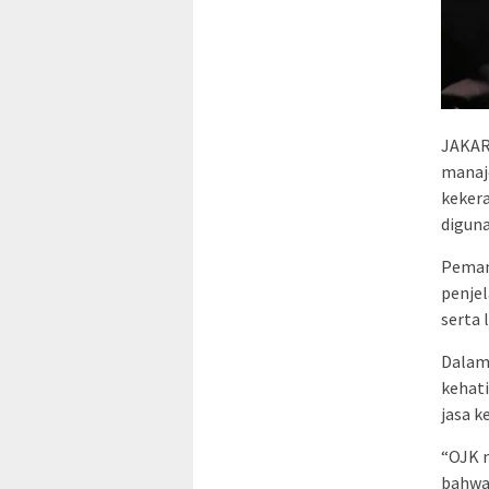
JAKAR
manaj
kekera
diguna
Pemang
penjel
serta 
Dalam
kehat
jasa k
“OJK 
bahwa