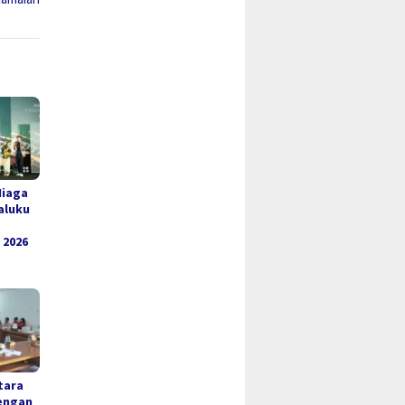
Niaga
aluku
 2026
tara
engan