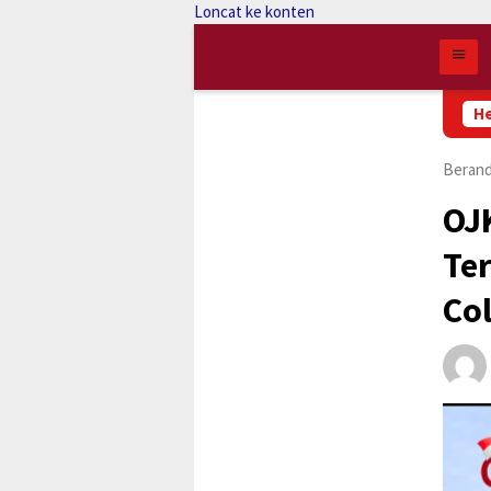
Loncat ke konten
Pengurus Perdan
He
Beran
OJK
Te
Col