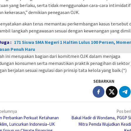
uan yang berlaku, serta tidak menggunakan cara-cara intimidatif
n kekerasan,” demikian penegasan OJK.
enyatakan akan terus memantau perkembangan kasus tersebut 
mbil langkah pengawasan sesuai dengan kewenangan yang dimili
Juga :
171 Siswa SMA Negeri 1 Haltim Lulus 100 Persen, Mome
asan Penuh Haru
ah ini merupakan bagian dari komitmen OJK dalam menjaga
dungan konsumen serta memastikan praktik penagihan di sektor 
an berjalan sesuai regulasi dan prinsip tata kelola yang baik.(*)
SEBARKAN
igasi
belumnya
Pos ber
n Perbankan Perkuat Ketahanan
Bakal Hadir di Wondama, PGGP Si
 Iklim, Luncurkan Indonesia–UK
Mitra Pemda Wujudkan Keadi
g Group on Climate Financing
Ked