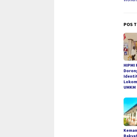
POS T
HIPMI 
Dorong
Identi
Lokom
UMKM
Keman
Rakya