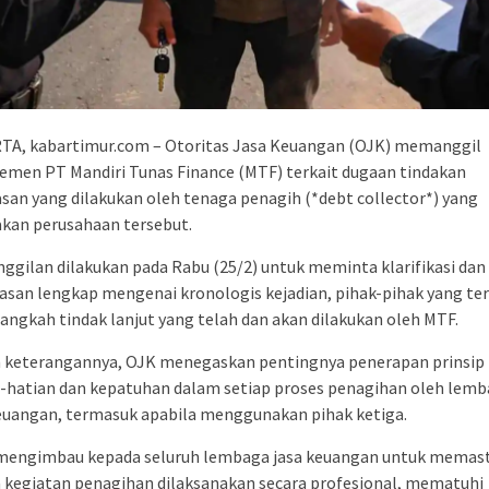
TA, kabartimur.com – Otoritas Jasa Keuangan (OJK) memanggil
emen PT Mandiri Tunas Finance (MTF) terkait dugaan tindakan
san yang dilakukan oleh tenaga penagih (*debt collector*) yang
kan perusahaan tersebut.
gilan dilakukan pada Rabu (25/2) untuk meminta klarifikasi dan
asan lengkap mengenai kronologis kejadian, pihak-pihak yang ter
langkah tindak lanjut yang telah dan akan dilakukan oleh MTF.
 keterangannya, OJK menegaskan pentingnya penerapan prinsip
i-hatian dan kepatuhan dalam setiap proses penagihan oleh lem
euangan, termasuk apabila menggunakan pihak ketiga.
mengimbau kepada seluruh lembaga jasa keuangan untuk memas
 kegiatan penagihan dilaksanakan secara profesional, mematuhi