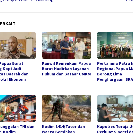
ERKAIT
Papua Barat
Kanwil Kemenkum Papua
Pertamina Patra 
 Kopi Jadi
Barat Hadirkan Layanan
Regional Papua M
tas Daerah dan
Hukum dan Bazaar UMKM
Borong Lima
otif Ekonomi
Penghargaan ISRA
unggalan TNI dan
Kodim 1414/Tator dan
Kapolres Toraja U
t, Kodim
Warga Bersihkan
Perkuat Sinergi d