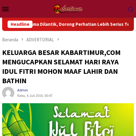
Loncat
Menu
ke
Mobile
konten
ndama Dilantik, Dorong Perhatian Lebih Serius Terhadap Isu Ak
Headline
Beranda
ADVERTORIAL
KELUARGA BESAR KABARTIMUR,COM
MENGUCAPKAN SELAMAT HARI RAYA
IDUL FITRI MOHON MAAF LAHIR DAN
BATHIN
Admin
Rabu, 6 Juli 2016, 00:47