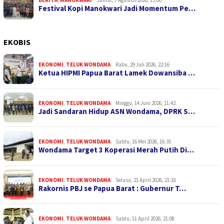
BERITA
,
MANOKWARI
Jumat, 7 Agustus 2026, 15:00
Festival Kopi Manokwari Jadi Momentum Pe…
EKOBIS
EKONOMI
,
TELUK WONDAMA
Rabu, 29 Juli 2026, 22:16
Ketua HIPMI Papua Barat Lamek Dowansiba …
EKONOMI
,
TELUK WONDAMA
Minggu, 14 Juni 2026, 11:42
Jadi Sandaran Hidup ASN Wondama, DPRK S…
EKONOMI
,
TELUK WONDAMA
Sabtu, 16 Mei 2026, 16:35
Wondama Target 3 Koperasi Merah Putih Di…
EKONOMI
,
TELUK WONDAMA
Selasa, 21 April 2026, 21:16
Rakornis PBJ se Papua Barat : Gubernur T…
EKONOMI
,
TELUK WONDAMA
Sabtu, 11 April 2026, 21:08