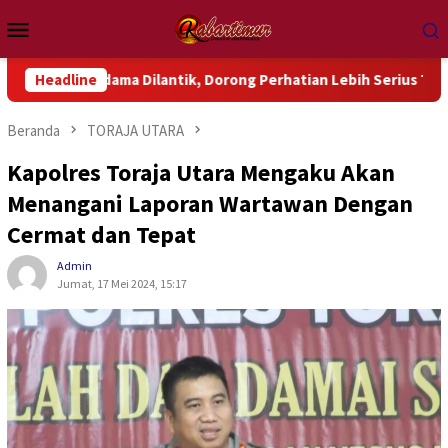
Loncat
Menu
ke
Mobile
konten
Wondama Dilantik, Dorong Perhatian Lebih Serius Terhadap Isu 
Headline
Beranda
TORAJA UTARA
Kapolres Toraja Utara Mengaku Akan
Menangani Laporan Wartawan Dengan
Cermat dan Tepat
Admin
Jumat, 17 Mei 2024, 15:17