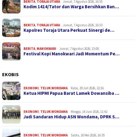
BERITA
,
TORAJA UTARA
Jumat, 7 Agustus 2026, 16:55
Kodim 1414/Tator dan Warga Bersihkan Ban…
BERITA
,
TORAJA UTARA
Jumat, 7 Agustus 2026, 16:53
Kapolres Toraja Utara Perkuat Sinergi de…
BERITA
,
MANOKWARI
Jumat, 7 Agustus 2026, 15:00
Festival Kopi Manokwari Jadi Momentum Pe…
EKOBIS
EKONOMI
,
TELUK WONDAMA
Rabu, 29 Juli 2026, 22:16
Ketua HIPMI Papua Barat Lamek Dowansiba …
EKONOMI
,
TELUK WONDAMA
Minggu, 14 Juni 2026, 11:42
Jadi Sandaran Hidup ASN Wondama, DPRK S…
EKONOMI
,
TELUK WONDAMA
Sabtu, 16 Mei 2026, 16:35