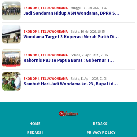
EKONOMI
,
TELUK WONDAMA
Minggu, 14 Juni 2026, 11:42
Jadi Sandaran Hidup ASN Wondama, DPRK S…
EKONOMI
,
TELUK WONDAMA
Sabtu, 16 Mei 2026, 16:35
Wondama Target 3 Koperasi Merah Putih Di…
EKONOMI
,
TELUK WONDAMA
Selasa, 21 April 2026, 21:16
Rakornis PBJ se Papua Barat : Gubernur T…
EKONOMI
,
TELUK WONDAMA
Sabtu, 11 April 2026, 21:08
Sambut Hari Jadi Wondama ke-23, Bupati d…
HOME
REDAKSI
REDAKSI
PRIVACY POLICY