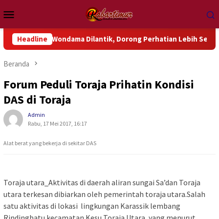
Loncat
Menu
ke
Mobile
konten
eluk Wondama Dilantik, Dorong Perhatian Lebih Serius Terhadap
Headline
Beranda
Forum Peduli Toraja Prihatin Kondisi
DAS di Toraja
Admin
Rabu, 17 Mei 2017, 16:17
Alat berat yang bekerja di sekitar DAS
Toraja utara_Aktivitas di daerah aliran sungai Sa’dan Toraja
utara terkesan dibiarkan oleh pemerintah toraja utara.Salah
satu aktivitas di lokasi lingkungan Karassik lembang
Rindingbatu kecamatan Kesu Toraja Utara ,yang menurut