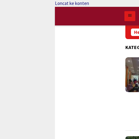
Loncat ke konten
Ratusan Ribu Masyara
He
KATE