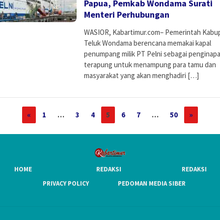
Papua, Pemkab Wondama Surati
Menteri Perhubungan
WASIOR, Kabartimur.com– Pemerintah Kabu
Teluk Wondama berencana memakai kapal
penumpang milik PT Pelni sebagai penginap
terapung untuk menampung para tamu dan
masyarakat yang akan menghadiri […]
«
1
…
3
4
5
6
7
…
50
»
HOME
REDAKSI
REDAKSI
PRIVACY POLICY
PEDOMAN MEDIA SIBER