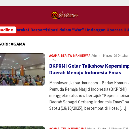
kat Berpartisipasi dalam “War” Undangan Upacara HUT ke-81 Ke
adline
GORI:
AGAMA
AGAMA
,
BERITA
,
MANOKWARI
Admin
Minggu, 19 Oktober 
13:55
BKPRMI Gelar Talkshow Kepemim
Daerah Menuju Indonesia Emas
Manokwari, kabartimur.com – Badan Komunik
Pemuda Remaja Masjid Indonesia (BKPRMI)
menggelar talkshow bertajuk “Kepemimpina
Daerah Sebagai Gerbang Indonesia Emas” p
Sabtu (18/10/2025), bertempat di Hotel […]
AGAMA
,
TELUK WONDAMA
Admin
Sabtu, 18 Oktober 2025,