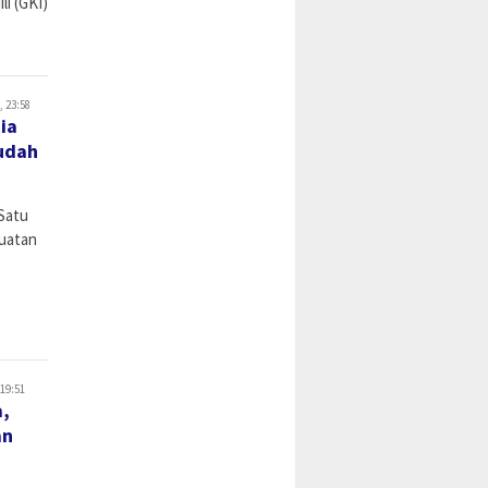
li (GKI)
, 23:58
ia
udah
Satu
uatan
 19:51
a,
an