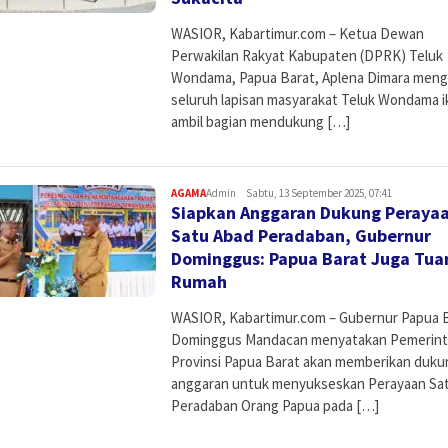
WASIOR, Kabartimur.com – Ketua Dewan
Perwakilan Rakyat Kabupaten (DPRK) Teluk
Wondama, Papua Barat, Aplena Dimara meng
seluruh lapisan masyarakat Teluk Wondama i
ambil bagian mendukung […]
AGAMA
Admin
Sabtu, 13 September 2025, 07:41
Siapkan Anggaran Dukung Peraya
Satu Abad Peradaban, Gubernur
Dominggus: Papua Barat Juga Tua
Rumah
WASIOR, Kabartimur.com – Gubernur Papua B
Dominggus Mandacan menyatakan Pemerin
Provinsi Papua Barat akan memberikan duk
anggaran untuk menyukseskan Perayaan Sa
Peradaban Orang Papua pada […]