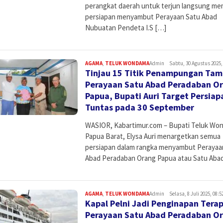
perangkat daerah untuk terjun langsung m
persiapan menyambut Perayaan Satu Abad
Nubuatan Pendeta I.S […]
AGAMA
,
TELUK WONDAMA
Admin
Sabtu, 30 Agustus 2025,
Tinjau 15 Titik Penampungan Ta
Perayaan Satu Abad Peradaban O
Papua, Bupati Auri Target Persiap
Tuntas pada 30 September
WASIOR, Kabartimur.com – Bupati Teluk Wo
Papua Barat, Elysa Auri menargetkan semua
persiapan dalam rangka menyambut Perayaa
Abad Peradaban Orang Papua atau Satu Aba
AGAMA
,
TELUK WONDAMA
Admin
Selasa, 8 Juli 2025, 08:5
Kapal Pelni Jadi Penginapan Tera
Perayaan Satu Abad Peradaban O