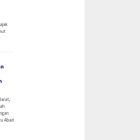
ajak
kut
an
n
arat,
tah
ungan
tu Abad