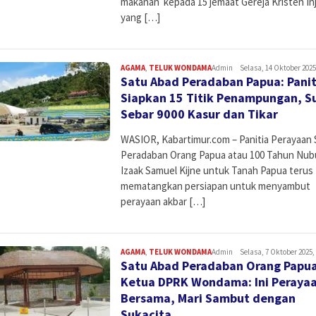
makanan kepada 15 jemaat Gereja Kristen Inji
yang […]
AGAMA
,
TELUK WONDAMA
Admin
Selasa, 14 Oktober 2025
Satu Abad Peradaban Papua: Panit
Siapkan 15 Titik Penampungan, S
Sebar 9000 Kasur dan Tikar
WASIOR, Kabartimur.com – Panitia Perayaan 
Peradaban Orang Papua atau 100 Tahun Nub
Izaak Samuel Kijne untuk Tanah Papua terus
mematangkan persiapan untuk menyambut
perayaan akbar […]
AGAMA
,
TELUK WONDAMA
Admin
Selasa, 7 Oktober 2025,
Satu Abad Peradaban Orang Papu
Ketua DPRK Wondama: Ini Peraya
Bersama, Mari Sambut dengan
Sukacita