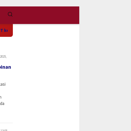
merdekaan RI
Pemkab Manokwari Siap Tindak Lanjuti R
2025,
pinan
asi
n
ada
 13:05