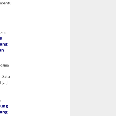
embantu
 22:38
mu
rang
an
ndama
n Satu
d […]
2
pung
rang