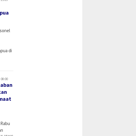
apua
sonel
pua di
 08:00
daban
kan
emaat
 Rabu
an