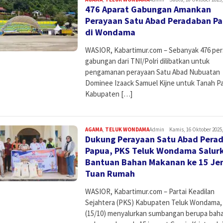
476 Aparat Gabungan Amankan
Perayaan Satu Abad Peradaban P
di Wondama
WASIOR, Kabartimur.com – Sebanyak 476 per
gabungan dari TNI/Polri dilibatkan untuk
pengamanan perayaan Satu Abad Nubuatan
Dominee Izaack Samuel Kijne untuk Tanah Pa
Kabupaten […]
AGAMA
,
TELUK WONDAMA
Admin
Kamis, 16 Oktober 2025,
Dukung Perayaan Satu Abad Pera
Papua, PKS Teluk Wondama Salur
Bantuan Bahan Makanan ke 15 J
Tuan Rumah
WASIOR, Kabartimur.com – Partai Keadilan
Sejahtera (PKS) Kabupaten Teluk Wondama,
(15/10) menyalurkan sumbangan berupa bah