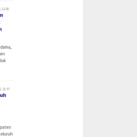
, 12:20
an
:
n
ndama,
men
luk
, 21:37
ruh
upaten
seluruh