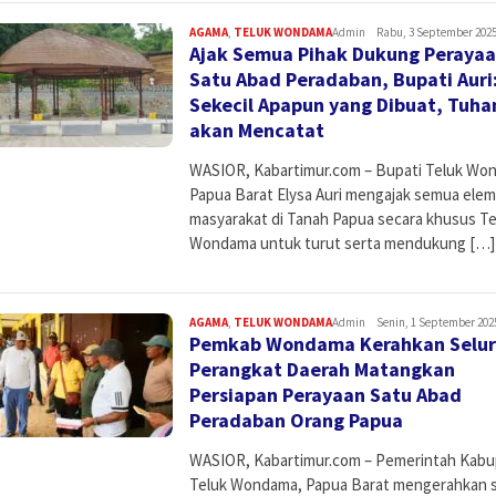
AGAMA
,
TELUK WONDAMA
Admin
Rabu, 3 September 2025
Ajak Semua Pihak Dukung Peraya
Satu Abad Peradaban, Bupati Auri
Sekecil Apapun yang Dibuat, Tuha
akan Mencatat
WASIOR, Kabartimur.com – Bupati Teluk Wo
Papua Barat Elysa Auri mengajak semua ele
masyarakat di Tanah Papua secara khusus Te
Wondama untuk turut serta mendukung […]
AGAMA
,
TELUK WONDAMA
Admin
Senin, 1 September 2025
Pemkab Wondama Kerahkan Selu
Perangkat Daerah Matangkan
Persiapan Perayaan Satu Abad
Peradaban Orang Papua
WASIOR, Kabartimur.com – Pemerintah Kab
Teluk Wondama, Papua Barat mengerahkan 